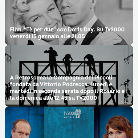
Film, “Tè per due” con Doris Day. Su Tv2000
venerdì 15 gennaio alle 21.05
A Retroscena la Compagnia dei Piccoli
fondata da Vittorio Podrecca. Lunedì e
martedì in seconda serata dopo il Rosario e
la domenica alle 12.45 su TV2000