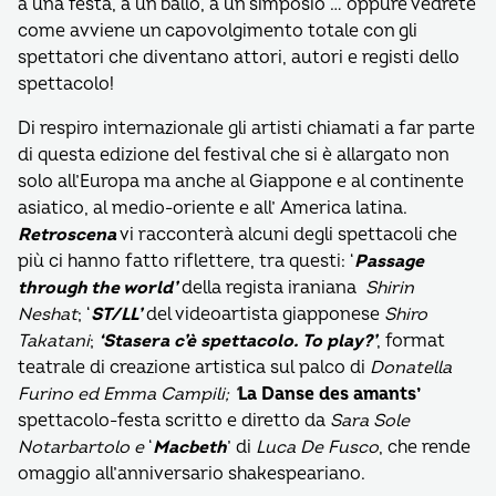
a una festa, a un ballo, a un simposio … oppure vedrete
come avviene un capovolgimento totale con gli
spettatori che diventano attori, autori e registi dello
spettacolo!
Di respiro internazionale gli artisti chiamati a far parte
di questa edizione del festival che si è allargato non
solo all’Europa ma anche al Giappone e al continente
asiatico, al medio-oriente e all’ America latina.
Retroscena
vi racconterà alcuni degli spettacoli che
più ci hanno fatto riflettere, tra questi: ‘
Passage
through the world’
della regista iraniana
Shirin
Neshat
; ‘
ST/LL’
del videoartista giapponese
Shiro
Takatani
;
‘Stasera c’è spettacolo. To play?’
, format
teatrale di creazione artistica sul palco di
Donatella
Furino ed Emma Campili; ‘
La Danse des amants’
spettacolo-festa scritto e diretto da
Sara Sole
Notarbartolo e
‘
Macbeth
’ di
Luca De Fusco
, che rende
omaggio all’anniversario shakespeariano.