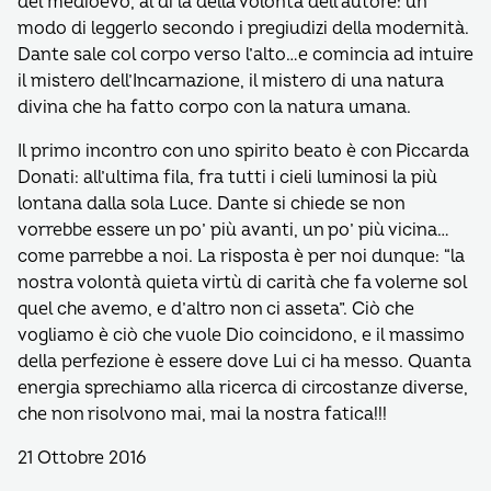
del medioevo, al di là della volontà dell’autore: un
modo di leggerlo secondo i pregiudizi della modernità.
Dante sale col corpo verso l’alto…e comincia ad intuire
il mistero dell’Incarnazione, il mistero di una natura
divina che ha fatto corpo con la natura umana.
Il primo incontro con uno spirito beato è con Piccarda
Donati: all’ultima fila, fra tutti i cieli luminosi la più
lontana dalla sola Luce. Dante si chiede se non
vorrebbe essere un po’ più avanti, un po’ più vicina…
come parrebbe a noi. La risposta è per noi dunque: “la
nostra volontà quieta virtù di carità che fa volerne sol
quel che avemo, e d’altro non ci asseta”. Ciò che
vogliamo è ciò che vuole Dio coincidono, e il massimo
della perfezione è essere dove Lui ci ha messo. Quanta
energia sprechiamo alla ricerca di circostanze diverse,
che non risolvono mai, mai la nostra fatica!!!
21 Ottobre 2016