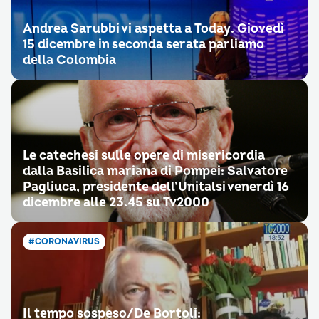
Andrea Sarubbi vi aspetta a Today. Giovedì
15 dicembre in seconda serata parliamo
della Colombia
Le catechesi sulle opere di misericordia
dalla Basilica mariana di Pompei: Salvatore
Pagliuca, presidente dell’Unitalsi venerdì 16
dicembre alle 23.45 su Tv2000
#CORONAVIRUS
Il tempo sospeso/De Bortoli: