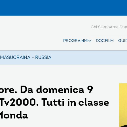
Chi Siamo
Area St
PROGRAMMI
DOCFILM
GUI
AMAS
UCRAINA – RUSSIA
ore. Da domenica 9
Tv2000. Tutti in classe
 Monda