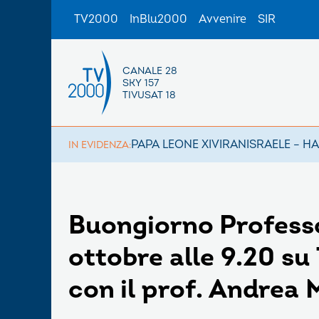
TV2000
InBlu2000
Avvenire
SIR
CANALE 28
SKY 157
TIVUSAT 18
PAPA LEONE XIV
IRAN
ISRAELE – H
IN EVIDENZA:
Buongiorno Profess
ottobre alle 9.20 su 
con il prof. Andrea