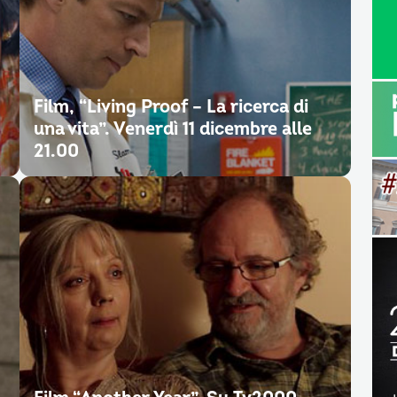
Film, “Living Proof – La ricerca di
una vita”. Venerdì 11 dicembre alle
21.00