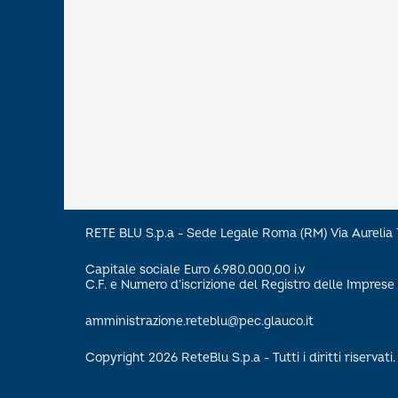
RETE BLU S.p.a - Sede Legale Roma (RM) Via Aureli
Capitale sociale Euro 6.980.000,00 i.v
C.F. e Numero d’iscrizione del Registro delle Impre
amministrazione.reteblu@pec.glauco.it
Copyright 2026 ReteBlu S.p.a - Tutti i diritti riservati.