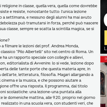
 religione in classe, quella vera, quella come dovrebbe
siste e resiste, nonostante tutto: l’unica lezione
to a settimana, e nessuno degli alunni ha mai avuto
e debolezza può tramutarsi in forza, perché può nascere
 sua classe, sempre se scatta la scintilla magica, se si
gione?
 filmare le lezioni del prof. Andrea Monda,
 classico “Pilo Albertelli” sito nel centro di Roma. Un
 ha un rapporto speciale con colleghi e allievi,
n, editorialista di Avvenire: lo si vede, lezione dopo
erta delle tante porte che questa materia apre, in
 dell’arte, letteratura, filosofia. Magari allargando a
il cinema e la musica, e che possono aiutare a
igione offre una risposta. Il programma, dal titolo
ioni scolastiche: una lezione-una puntata alla
te le domeniche mattina, alle 9.20, proprio nel giorno
realizzato in una scuola vera, con studenti veri, che