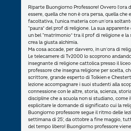
Riparte Buongiorno Professore! Ovvero l’ora di
essere, quella che non è ora persa, quella che e
facoltativa, l’unica materia con un’ora soltan
“paura” del prof di religione. La sua apparent
un bel “matrimonio” tra il prof di religione e la
crea la giusta alchimia.
Ma cosa accade, per davvero, in un’ora di reli
Le telecamere di Tv2000 lo scoprono andando a
insegnante di religione cattolica presso il liceo
professore che insegna religione per scelta, che
scrittore, grande esperto di Tolkien e Chesterto
lezione accompagnare i suoi studenti alla scop
connessione con le altre, storia, scienza, storia
discipline che a scuola non si studiano, come 
esplicitare le domande di significato cui la rel
Buongiorno professore segue il ritmo delle lez
settimana di 25’, da ottobre a fine maggio, tut
del tempo libero! Buongiorno professore viene 