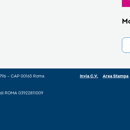
M
a 796 – CAP 00165 Roma
Invia C.V.
Area Stampa
se di ROMA 03922811009