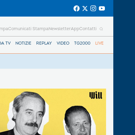
ampa
Comunicati Stampa
Newsletter
App
Contatti
DA TV
NOTIZIE
REPLAY
VIDEO
TG2000
LIVE