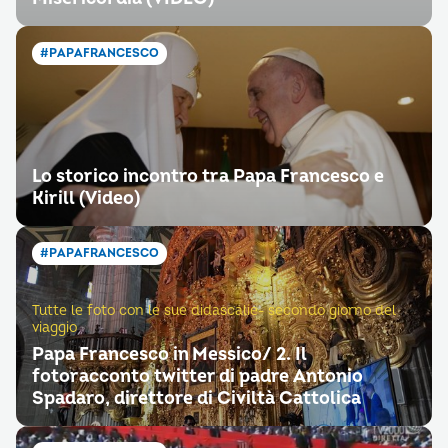
#PAPAFRANCESCO
Lo storico incontro tra Papa Francesco e
Kirill (Video)
#PAPAFRANCESCO
Tutte le foto con le sue didascalie- secondo giorno del
viaggio
Papa Francesco in Messico/ 2. Il
fotoracconto twitter di padre Antonio
Spadaro, direttore di Civiltà Cattolica