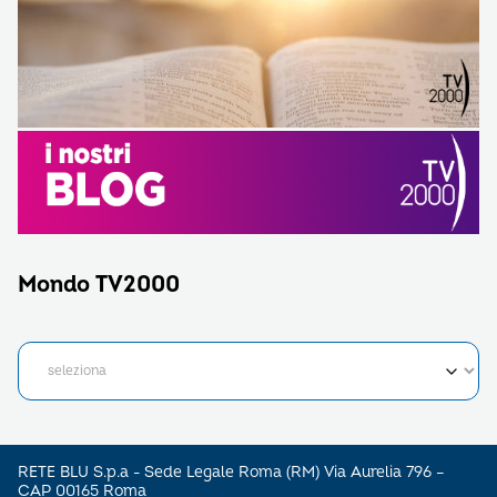
Mondo TV2000
RETE BLU S.p.a - Sede Legale Roma (RM) Via Aurelia 796 –
CAP 00165 Roma