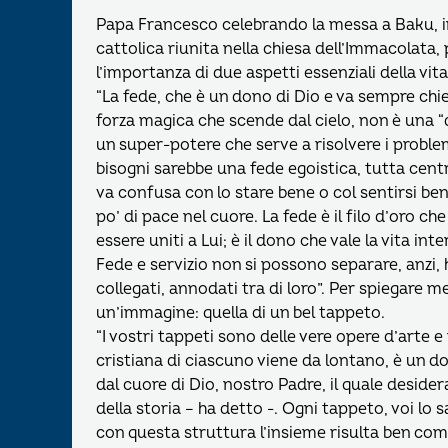
Papa Francesco celebrando la messa a Baku, in
cattolica riunita nella chiesa dell’Immacolata
l’importanza di due aspetti essenziali della vita 
“La fede, che è un dono di Dio e va sempre chi
forza magica che scende dal cielo, non è una 
un super-potere che serve a risolvere i problemi
bisogni sarebbe una fede egoistica, tutta cent
va confusa con lo stare bene o col sentirsi be
po’ di pace nel cuore. La fede è il filo d’oro che 
essere uniti a Lui; è il dono che vale la vita i
Fede e servizio non si possono separare, anzi,
collegati, annodati tra di loro”. Per spiegare 
un’immagine: quella di un bel tappeto.
“I vostri tappeti sono delle vere opere d’arte 
cristiana di ciascuno viene da lontano, è un 
dal cuore di Dio, nostro Padre, il quale deside
della storia – ha detto -. Ogni tappeto, voi lo
con questa struttura l’insieme risulta ben com