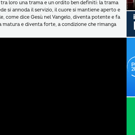
ra loro una trama e un ordito ben definiti: la trama
ede si annoda il servizio, il cuore si mantiene aperto e
 fede, come dice Gesù nel Vangelo, diventa potente e fa
ra matura e diventa forte, a condizione che rimanga