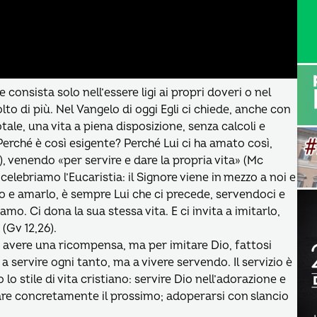
consista solo nell’essere ligi ai propri doveri o nel
 di più. Nel Vangelo di oggi Egli ci chiede, anche con
otale, una vita a piena disposizione, senza calcoli e
Perché è così esigente? Perché Lui ci ha amato così,
), venendo «per servire e dare la propria vita» (Mc
elebriamo l’Eucaristia: il Signore viene in mezzo a noi e
o e amarlo, è sempre Lui che ci precede, servendoci e
. Ci dona la sua stessa vita. E ci invita a imitarlo,
(Gv 12,26).
 avere una ricompensa, ma per imitare Dio, fattosi
 servire ogni tanto, ma a vivere servendo. Il servizio è
o lo stile di vita cristiano: servire Dio nell’adorazione e
amare concretamente il prossimo; adoperarsi con slancio