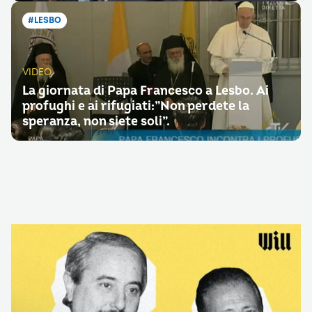
#LESBO
VIDEO
La giornata di Papa Francesco a Lesbo. Ai
profughi e ai rifugiati:”Non perdete la
speranza, non siete soli”.