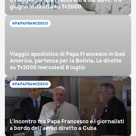
Il viaggio di Papa Francesco a Sarajevo. Il 6
giugno in diretta su Tv2000
#PAPAFRANCESCO
Viaggio apostolico di Papa Francesco in Sud
America, partenza per la Bolivia. Le dirette
su Tv2000 mercoledì 8 luglio
#PAPAFRANCESCO
L’incontro tra Papa Francesco e i giornalisti
a bordo dell’aereo diretto a Cuba