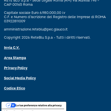
RETE BLU S.p.a - Sede Legale Roma (RM) Via Aurelia 796 –
CAP 00165 Roma
Capitale sociale Euro 6.980.000,00 i.v
C.F. e Numero d’iscrizione del Registro delle Imprese di ROMA
03922811009
amministrazione.reteblu@pec.glauco.it
Copyright 2026 ReteBlu S.p.a - Tutti i diritti riservati.
Invia C.V.
Area Stampa
Privacy Policy
Social Media Policy
Codice Etico
Le tue preferenze relative alla privacy