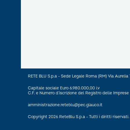
RETE BLU S.p.a - Sede Legale Roma (RM) Via Aureli
Capitale sociale Euro 6.980.000,00 i.v
C.F. e Numero d’iscrizione del Registro delle Impre
amministrazione.reteblu@pec.glauco.it
Copyright 2026 ReteBlu S.p.a - Tutti i diritti riservati.