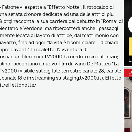
Falzone vi aspetta a “Effetto Notte”, il rotocalco di
a serata d’onore dedicata ad una delle attrici più
iorgi racconta la sua carriera dal debutto in “Roma” di
Celentano e Verdone, ma ripercorrerà anche i passaggi
tamente legata al lavoro di attrice, dal matrimonio con
arro, fino ad oggi. “la vita è ricominciare – dichiara
mpre davanti”. In scaletta: l’avventura di
car, un film in cui TV2000 ha creduto sin dall’inizio; Il
olino raccontano il nuovo film di Ivano De Matteo “La
Tv2000 (visibile sul digitale terrestre canale 28, canale
l canale 18 e in streaming su staging.tv2000.it). Effetto
.it/effettonotte/