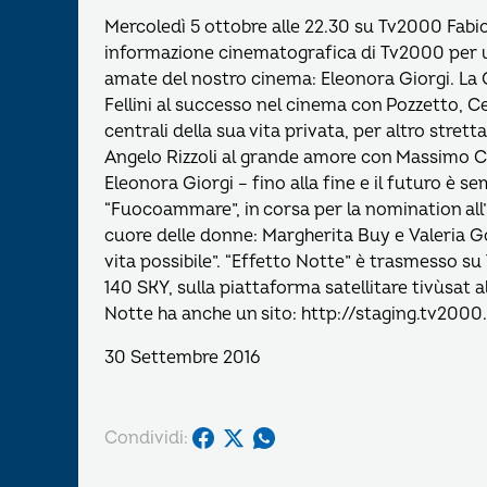
Mercoledì 5 ottobre alle 22.30 su Tv2000 Fabio 
informazione cinematografica di Tv2000 per un
amate del nostro cinema: Eleonora Giorgi. La G
Fellini al successo nel cinema con Pozzetto, 
centrali della sua vita privata, per altro stret
Angelo Rizzoli al grande amore con Massimo Ciav
Eleonora Giorgi – fino alla fine e il futuro è se
“Fuocoammare”, in corsa per la nomination all’os
cuore delle donne: Margherita Buy e Valeria G
vita possibile”. “Effetto Notte” è trasmesso su 
140 SKY, sulla piattaforma satellitare tivùsat a
Notte ha anche un sito: http://staging.tv2000
30 Settembre 2016
Condividi: