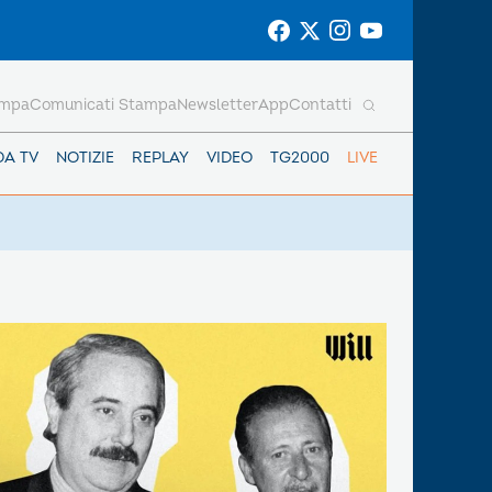
ampa
Comunicati Stampa
Newsletter
App
Contatti
DA TV
NOTIZIE
REPLAY
VIDEO
TG2000
LIVE