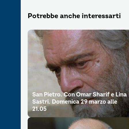
Potrebbe anche interessarti
San Pietro. Con Omar Sharif e Lina
Sastri. Domenica 29 marzo alle
21.05