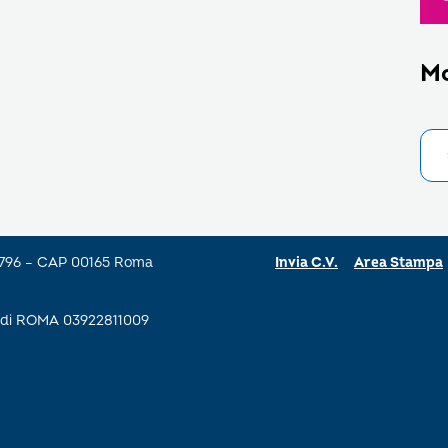
M
a 796 – CAP 00165 Roma
Invia C.V.
Area Stampa
se di ROMA 03922811009