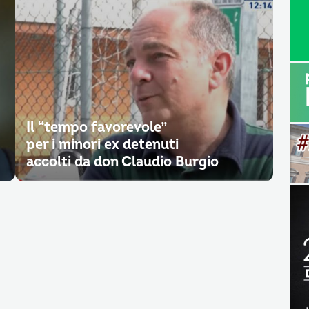
Il “tempo favorevole”
per i minori ex detenuti
accolti da don Claudio Burgio