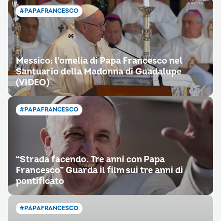
#PAPAFRANCESCO
Messico: l’omelia di Papa Francesco nel
Santuario della Madonna di Guadalupe
(VIDEO)
#PAPAFRANCESCO
“Strada facendo. Tre anni con Papa
Francesco” Guarda il film sui tre anni di
pontificato
#PAPAFRANCESCO