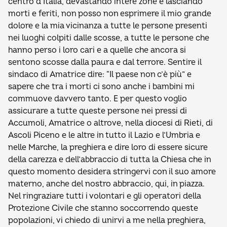
centro d’Italia, devastando intere zone e lasciando
morti e feriti, non posso non esprimere il mio grande
dolore e la mia vicinanza a tutte le persone presenti
nei luoghi colpiti dalle scosse, a tutte le persone che
hanno perso i loro cari e a quelle che ancora si
sentono scosse dalla paura e dal terrore. Sentire il
sindaco di Amatrice dire: “Il paese non c’è più” e
sapere che tra i morti ci sono anche i bambini mi
commuove davvero tanto. E per questo voglio
assicurare a tutte queste persone nei pressi di
Accumoli, Amatrice o altrove, nella diocesi di Rieti, di
Ascoli Piceno e le altre in tutto il Lazio e l’Umbria e
nelle Marche, la preghiera e dire loro di essere sicure
della carezza e dell’abbraccio di tutta la Chiesa che in
questo momento desidera stringervi con il suo amore
materno, anche del nostro abbraccio, qui, in piazza.
Nel ringraziare tutti i volontari e gli operatori della
Protezione Civile che stanno soccorrendo queste
popolazioni, vi chiedo di unirvi a me nella preghiera,