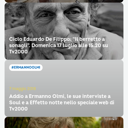
Ciclo Eduardo De Filippo: “Il berretto a
sonagli”. Domenica 17 luglio alle 15.20 su
Tv2000
#ERMANNOOLMI
7 maggio 2018
Addio a Ermanno Olmi, le sue interviste a
Soul e a Effetto notte nello speciale web di
Tv2000