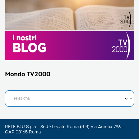
Mondo TV2000
RETE BLU S.p.a - Sede Legale Roma (RM) Via Aurelia 796 –
CAP 00165 Roma