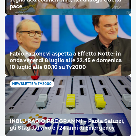
pace
Fabio Falzone vi aspetta a Effetto Notte: in
onda venerdì 8 luglio alle 22.45 e domenica
10 luglio alle 00.10 su Tv2000
NEWSLETTER; TV2000
INBLU RADIO PROGRAMMI – Paola Saluzzi,
gli Stag dal vivo e i 24 anni di Emergency