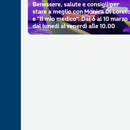
Benessere, salute e consigli per
stare a meglio con Monica Di Loret
e “Il mio medico”. Dal 6 al 10 marzo
dal lunedì al venerdì alle 10.00