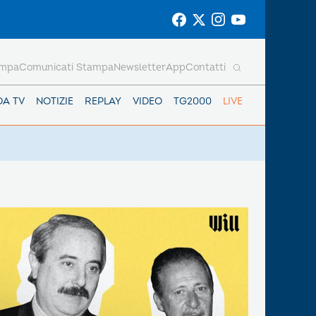
ampa
Comunicati Stampa
Newsletter
App
Contatti
DA TV
NOTIZIE
REPLAY
VIDEO
TG2000
LIVE