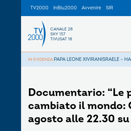
TV2000
InBlu2000
Avvenire
SIR
CANALE 28
SKY 157
TIVUSAT 18
PAPA LEONE XIV
IRAN
ISRAELE – H
IN EVIDENZA:
Documentario: “Le 
cambiato il mondo: 
agosto alle 22.30 s