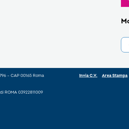
M
a 796 – CAP 00165 Roma
Invia C.V.
Area Stampa
se di ROMA 03922811009