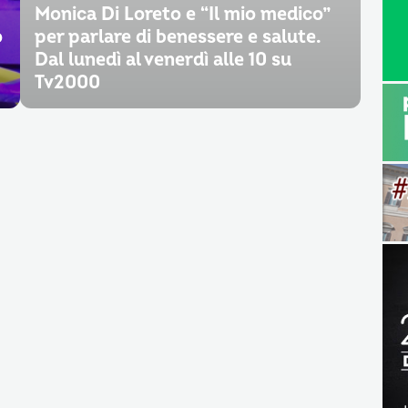
Monica Di Loreto e “Il mio medico”
o
per parlare di benessere e salute.
Dal lunedì al venerdì alle 10 su
Tv2000