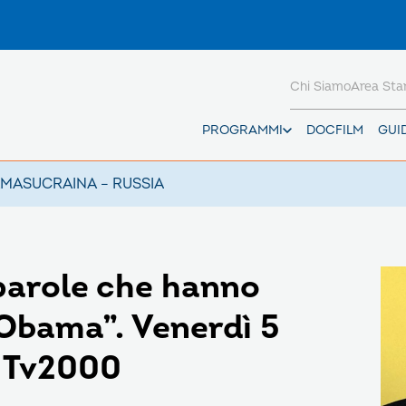
Chi Siamo
Area St
PROGRAMMI
DOCFILM
GUI
AMAS
UCRAINA – RUSSIA
parole che hanno
Obama”. Venerdì 5
u Tv2000