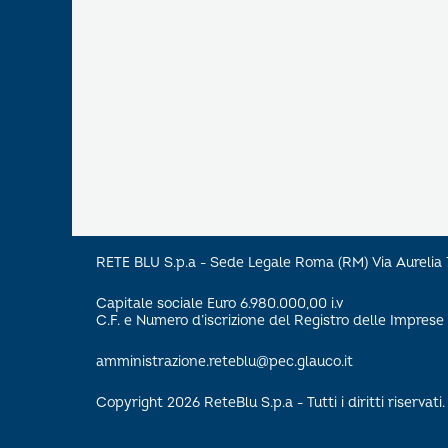
RETE BLU S.p.a - Sede Legale Roma (RM) Via Aureli
Capitale sociale Euro 6.980.000,00 i.v
C.F. e Numero d’iscrizione del Registro delle Impre
amministrazione.reteblu@pec.glauco.it
Copyright 2026 ReteBlu S.p.a - Tutti i diritti riservati.