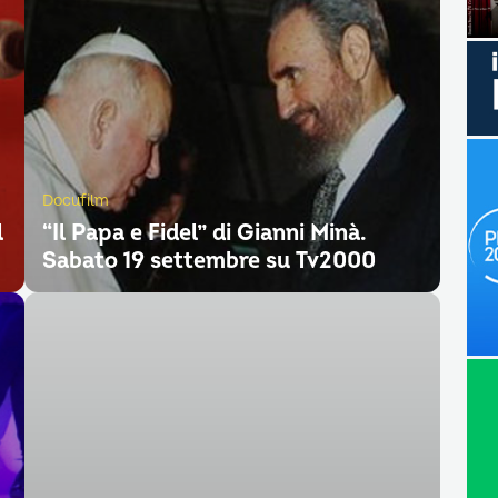
Docufilm
l
“Il Papa e Fidel” di Gianni Minà.
Sabato 19 settembre su Tv2000