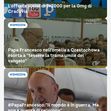
L’offerta social di Tv2000 per la Gmg di
Cracovia
#GMG2016
Papa Francesco nell’omelia a Czestochowa
esorta a “tessere la trama umile del
vangelo”
#GMG2016
#PapaFrancesco:”Il mondo è in guerra. Ma
non è guerra di religione”