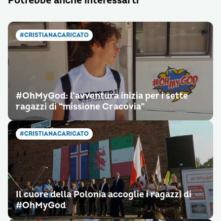
Potrebbe anche interessarti
#CRISTIANACARICATO
#OhMyGod: l’avventura inizia per i sette
ragazzi di “missione Cracovia”
#CRISTIANACARICATO
Il cuore della Polonia accoglie i ragazzi di
#OhMyGod