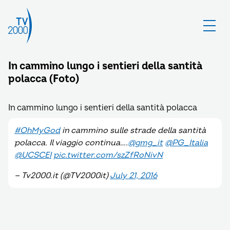
In cammino lungo i sentieri della santità
polacca (Foto)
In cammino lungo i sentieri della santità polacca
#OhMyGod
in cammino sulle strade della santità
polacca. Il viaggio continua….
@gmg_it
@PG_Italia
@UCSCEI
pic.twitter.com/szZfRoNivN
— Tv2000.it (@TV2000it)
July 21, 2016