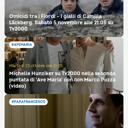
Omicidi tra i Fiordi – I gialli di Camilla
Läckberg. Sabato 5 novembre alle 21.05 su
Tv2000
#AVEMARIA
Martedì 23 ottobre ore 21.05
Michelle Hunziker su Tv2000 nella seconda
puntata di ‘Ave Maria’ con don Marco Pozza
(video)
#PAPAFRANCESCO