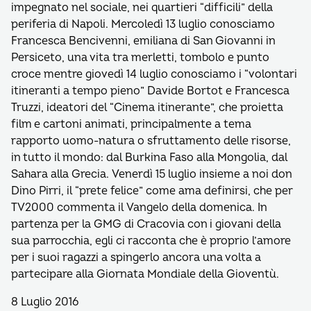
impegnato nel sociale, nei quartieri “difficili” della
periferia di Napoli. Mercoledì 13 luglio conosciamo
Francesca Bencivenni, emiliana di San Giovanni in
Persiceto, una vita tra merletti, tombolo e punto
croce mentre giovedì 14 luglio conosciamo i “volontari
itineranti a tempo pieno” Davide Bortot e Francesca
Truzzi, ideatori del “Cinema itinerante”, che proietta
film e cartoni animati, principalmente a tema
rapporto uomo-natura o sfruttamento delle risorse,
in tutto il mondo: dal Burkina Faso alla Mongolia, dal
Sahara alla Grecia. Venerdì 15 luglio insieme a noi don
Dino Pirri, il “prete felice” come ama definirsi, che per
TV2000 commenta il Vangelo della domenica. In
partenza per la GMG di Cracovia con i giovani della
sua parrocchia, egli ci racconta che è proprio l’amore
per i suoi ragazzi a spingerlo ancora una volta a
partecipare alla Giornata Mondiale della Gioventù.
8 Luglio 2016