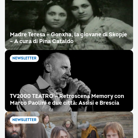
Madre Teresa – Gonxha, la giovane di Skopje
– A cura di Pina Cataldo
NEWSLETTER
TV2000 TEATRO – Retroscena Memory con
Marco Paolini e due città: Assisi e Brescia
NEWSLETTER