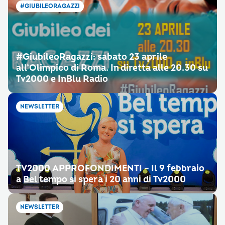
#GIUBILEORAGAZZI
#‎GiubileoRagazzi‬: sabato 23 aprile
all’Olimpico di Roma. In diretta alle 20.30 su
Tv2000 e InBlu Radio
NEWSLETTER
TV2000 APPROFONDIMENTI – Il 9 febbraio
a Bel tempo si spera i 20 anni di Tv2000
NEWSLETTER