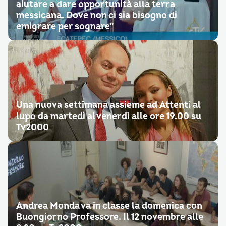
aiutare a dare opportunità alla terra
messicana. Dove non ci sia bisogno di
emigrare per sognare”
Una nuova settimana assieme ad Attenti al
lupo da martedì al venerdì alle ore 19.00 su
Tv2000
Andrea Monda va in classe la domenica con
Buongiorno Professore. Il 12 novembre alle