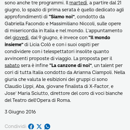
sono anche tre programmi. Il
martedì
, a partire dal 21
giugno, lo spazio di prima serata è quello dedicato agli
approfondimenti di
“Siamo noi”
, condotto da
Gabriella Facondo e Massimiliano Niccoli, sulle opere
di misericordia in Italia e nel mondo. L’appuntamento
del
giovedì
, dal 9 giugno, è invece con
“Il mondo
insieme”
di Licia Colò e con i suoi ospiti per
condividere con i telespettatori insolite quanto
avvincenti proposte di viaggio. La proposta per il
sabato
sera è infine
“La canzone di noi”
, un talent per
cori di tutta Italia condotto da Arianna Ciampoli. Nella
giuria che valuta le esibizioni dei gruppi ci sono
Claudio Lippi, Aba, giovane finalista di X-Factor, e
Jose’ Maria Sciutto, direttore del coro di voci bianche
del Teatro dell’Opera di Roma.
3 Giugno 2016
Condividi: