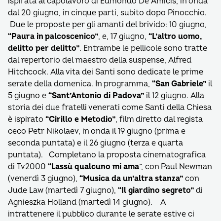
ispirata al capolavoro di Edmondo De Amicis, in onda
dal 20 giugno, in cinque parti, subito dopo Pinocchio.
Due le proposte per gli amanti del brivido: 10 giugno,
“Paura in palcoscenico”
, e, 17 giugno,
“L’altro uomo,
delitto per delitto”
. Entrambe le pellicole sono tratte
dal repertorio del maestro della suspense, Alfred
Hitchcock. Alla vita dei Santi sono dedicate le prime
serate della domenica. In programma,
“San Gabriele”
il
5 giugno e
“Sant’Antonio di Padova”
il 12 giugno. Alla
storia dei due fratelli venerati come Santi della Chiesa
è ispirato
“Cirillo e Metodio”
, film diretto dal regista
ceco Petr Nikolaev, in onda il 19 giugno (prima e
seconda puntata) e il 26 giugno (terza e quarta
puntata). Completano la proposta cinematografica
di Tv2000
“Lassù qualcuno mi ama
”, con Paul Newman
(venerdì 3 giugno),
“Musica da un’altra stanza”
con
Jude Law (martedì 7 giugno),
“Il giardino segreto”
di
Agnieszka Holland (martedì 14 giugno). A
intrattenere il pubblico durante le serate estive ci