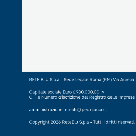
RETE BLU S.p.a - Sede Legale Roma (RM) Via Aureli
Capitale sociale Euro 6.980.000,00 i.v
C.F. e Numero d’iscrizione del Registro delle Impre
amministrazione.reteblu@pec.glauco.it
Copyright 2026 ReteBlu S.p.a - Tutti i diritti riservati.