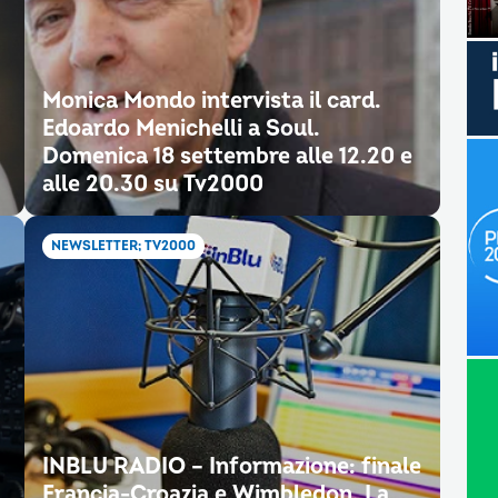
Monica Mondo intervista il card.
Edoardo Menichelli a Soul.
Domenica 18 settembre alle 12.20 e
alle 20.30 su Tv2000
NEWSLETTER; TV2000
INBLU RADIO – Informazione: finale
Francia-Croazia e Wimbledon. La