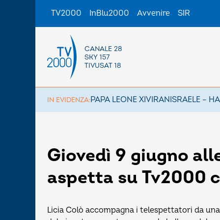
TV2000
InBlu2000
Avvenire
SIR
CANALE 28
SKY 157
TIVUSAT 18
PAPA LEONE XIV
IRAN
ISRAELE – H
IN EVIDENZA:
Giovedì 9 giugno alle
aspetta su Tv2000 c
Licia Colò accompagna i telespettatori da una p