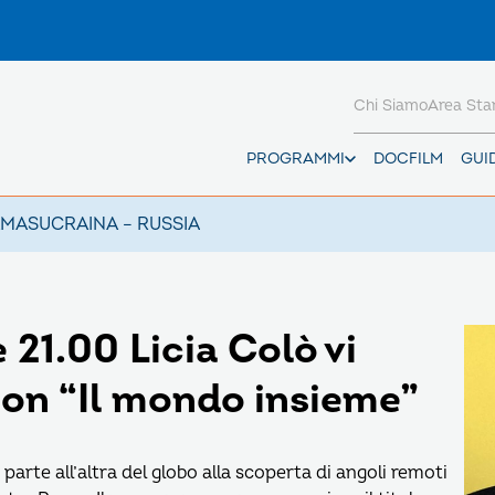
Chi Siamo
Area St
PROGRAMMI
DOCFILM
GUI
AMAS
UCRAINA – RUSSIA
 21.00 Licia Colò vi
on “Il mondo insieme”
arte all’altra del globo alla scoperta di angoli remoti