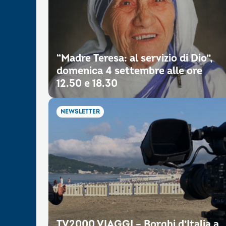
“Madre Teresa: al servizio di Dio”,
domenica 4 settembre alle ore
12.50 e 18.30
NEWSLETTER
TV2000 VIAGGI – Borghi d’Italia a