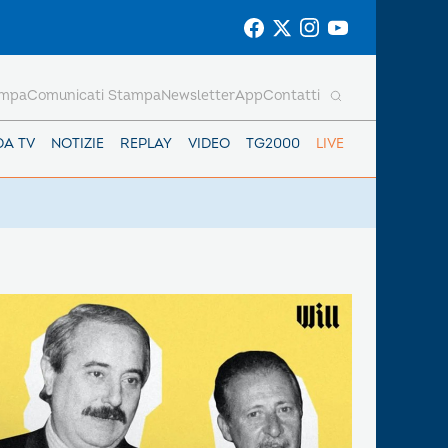
ampa
Comunicati Stampa
Newsletter
App
Contatti
DA TV
NOTIZIE
REPLAY
VIDEO
TG2000
LIVE