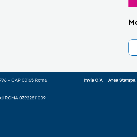
M
a 796 – CAP 00165 Roma
Invia C.V.
Area Stampa
se di ROMA 03922811009