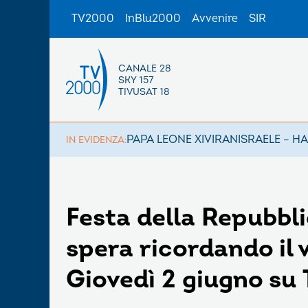
TV2000
InBlu2000
Avvenire
SIR
CANALE 28
SKY 157
TIVUSAT 18
PAPA LEONE XIV
IRAN
ISRAELE – H
IN EVIDENZA:
Festa della Repubbl
spera ricordando il 
Giovedì 2 giugno su