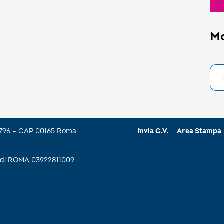
M
a 796 – CAP 00165 Roma
Invia C.V.
Area Stampa
se di ROMA 03922811009