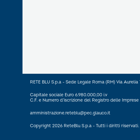
RETE BLU S.p.a - Sede Legale Roma (RM) Via Aureli
Capitale sociale Euro 6.980.000,00 i.v
C.F. e Numero d’iscrizione del Registro delle Impre
amministrazione.reteblu@pec.glauco.it
Copyright 2026 ReteBlu S.p.a - Tutti i diritti riservati.