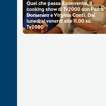
Quel che passa il convento. Il
cooking show di Tv2000 con Padre
Domenico e Virginia Conti. Dal
lunedì al venerdì alle 11.00 su
Tv2000