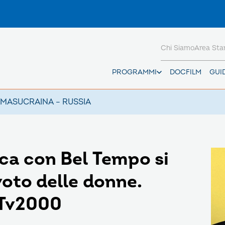
Chi Siamo
Area St
PROGRAMMI
DOCFILM
GUI
AMAS
UCRAINA – RUSSIA
ica con Bel Tempo si
voto delle donne.
 Tv2000