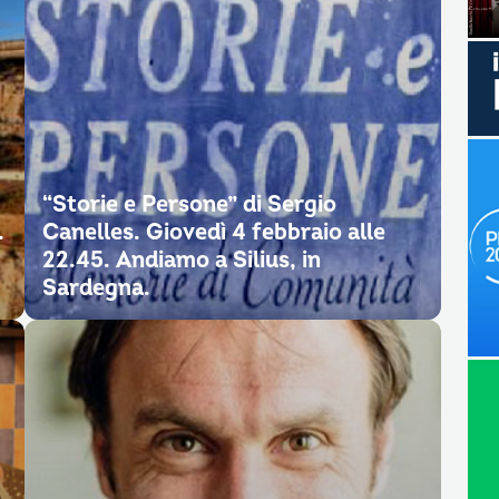
“Storie e Persone” di Sergio
.
Canelles. Giovedì 4 febbraio alle
22.45. Andiamo a Silius, in
Sardegna.