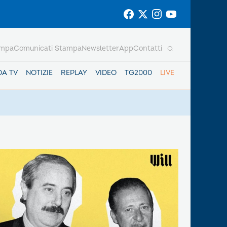
ampa
Comunicati Stampa
Newsletter
App
Contatti
DA TV
NOTIZIE
REPLAY
VIDEO
TG2000
LIVE