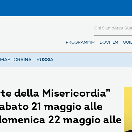
Chi Siamo
Area St
PROGRAMMI
DOCFILM
GUI
AMAS
UCRAINA – RUSSIA
rte della Misericordia”
abato 21 maggio alle
 domenica 22 maggio alle