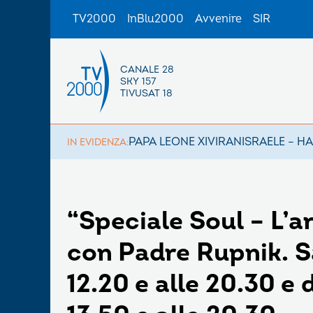
TV2000
InBlu2000
Avvenire
SIR
CANALE 28
SKY 157
TIVUSAT 18
PAPA LEONE XIV
IRAN
ISRAELE – H
IN EVIDENZA:
“Speciale Soul – L’a
con Padre Rupnik. S
12.20 e alle 20.30 e