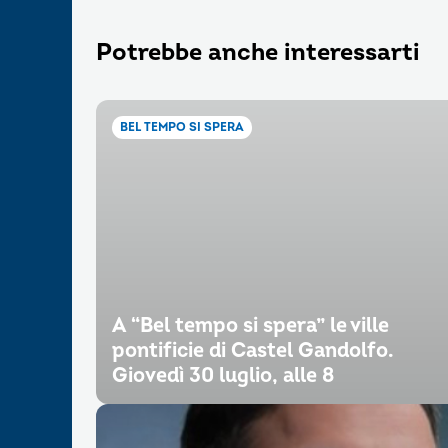
Potrebbe anche interessarti
BEL TEMPO SI SPERA
A “Bel tempo si spera” le ville
pontificie di Castel Gandolfo.
Giovedì 30 luglio, alle 8