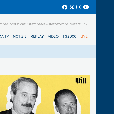
ampa
Comunicati Stampa
Newsletter
App
Contatti
DA TV
NOTIZIE
REPLAY
VIDEO
TG2000
LIVE