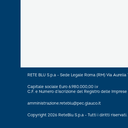
RETE BLU S.p.a - Sede Legale Roma (RM) Via Aureli
Capitale sociale Euro 6.980.000,00 i.v
C.F. e Numero d’iscrizione del Registro delle Impre
amministrazione.reteblu@pec.glauco.it
Copyright 2026 ReteBlu S.p.a - Tutti i diritti riservati.