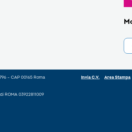
M
a 796 – CAP 00165 Roma
Invia C.V.
Area Stampa
se di ROMA 03922811009