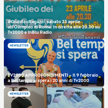
#‎GiubileoRagazzi‬: sabato 23 aprile
all’Olimpico di Roma. In diretta alle 20.30 su
Tv2000 e InBlu Radio
NEWSLETTER
TV2000 APPROFONDIMENTI – Il 9 febbraio
a Bel tempo si spera i 20 anni di Tv2000
NEWSLETTER