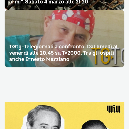
armi”. Sabato 4 marzo alle 21.20
TGtg-Telegiornali a confronto. Dal lunedì al
venerdì alle 20.45 su Tv2000. Tra gli ospiti
anche Ernesto Marziano