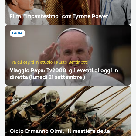
Film, “Incantesimo” con Tyrone Power
CUBA
Tra gli ospiti in studio Fausto Bertinotti
Viaggio Papa: Tv2000, gli eventi di oggi in
diretta (lunedì 21 settembre )
Ciclo Ermanno Olmi: “Il mestiere delle