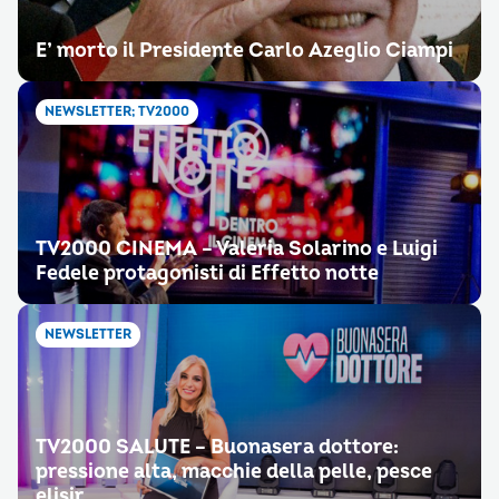
E’ morto il Presidente Carlo Azeglio Ciampi
NEWSLETTER; TV2000
TV2000 CINEMA – Valeria Solarino e Luigi
Fedele protagonisti di Effetto notte
NEWSLETTER
TV2000 SALUTE – Buonasera dottore:
pressione alta, macchie della pelle, pesce
elisir