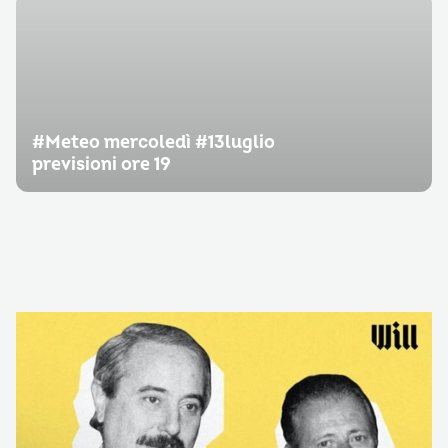
#Meteo mercoledì #13luglio
previsioni ore 19