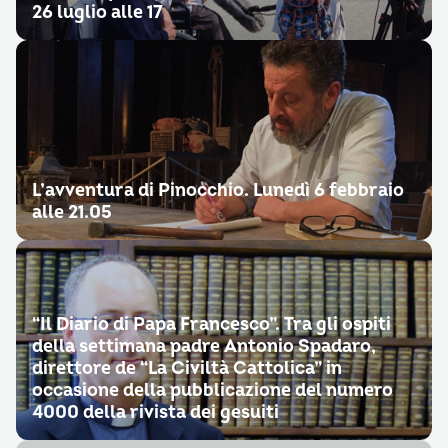
26 luglio alle 17
L’avventura di Pinocchio. Lunedì 6 febbraio
alle 21.05
“Il Diario di Papa Francesco”. Tra gli ospiti
della settimana padre Antonio Spadaro,
direttore de “La Civiltà Cattolica” in
occasione della pubblicazione del numero
4000 della rivista dei gesuiti