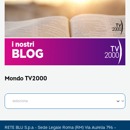
Mondo TV2000
RETE BLU S.p.a - Sede Legale Roma (RM) Via Aurelia 796 –