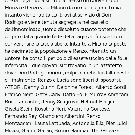
che la fuga. Lucia si rifugia presso un convento di
Monza e Renzo va a Milano da un suo cugino. Lucia
intanto viene rapita dai bravi al servizio di Don
Rodrigo e viene tenuta segregata nel castello
dell’Innominato, uomo dissoluto quanto potente che,
colpito dalla grande fede della ragazza, finisce con il
convertirsi e la lascia libera. Intanto a Milano la peste
ha decimato la popolazione e Renzo, ritenuto un
untore, ha corso il pericolo di essere ucciso dalla folla
inferocita. I due giovani si ritrovano in un lazzaretto
dove Don Rodrigo muore, colpito anche lui dalla peste
e, finalmente, Renzo e Lucia sono liberi di sposarsi.
ATTORI: Danny Quinn, Delphine Forest, Alberto Sordi,
Franco Nero, Gary Cady, Dario Fo, F. Murray Abraham,
Burt Lancaster, Jenny Seagrove, Helmut Berger,
Gisela Stein, Rosalina Neri, Valentina Cortese,
Fernando Rey, Giampiero Albertini, Renzo
Montagnani, Laura Lattuada, Antonella Elia, Pier Luigi
Misasi, Gianni Garko, Bruno Gambarotta, Galeazzo