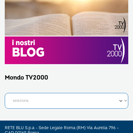
Mondo TV2000
RETE BLU S.p.a - Sede Legale Roma (RM) Via Aurelia 796 –
CAP 00165 Roma