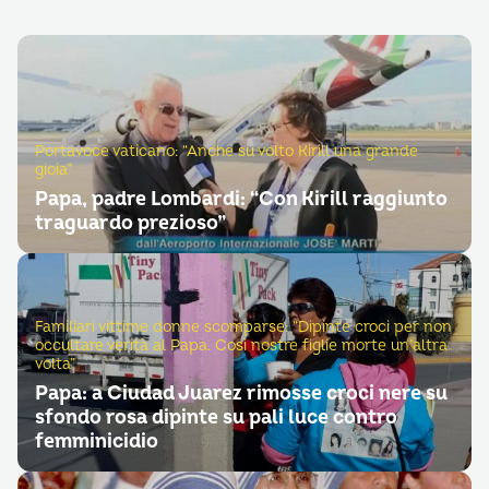
Portavoce vaticano: “Anche su volto Kirill una grande
gioia”
Papa, padre Lombardi: “Con Kirill raggiunto
traguardo prezioso”
Familiari vittime donne scomparse: “Dipinte croci per non
occultare verità al Papa. Così nostre figlie morte un’altra
volta”
Papa: a Ciudad Juarez rimosse croci nere su
sfondo rosa dipinte su pali luce contro
femminicidio