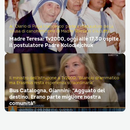
Al ‘Diario di Papa Francesco’ parla il Postulatore della
causa di canonizzazione di Madre Teresa di Calcutta
Madre Teresa: Tv2000, oggi alle 17.30 ospite
il postulatore Padre Kolodiejchuk
Il ministro dell’Istruzione a Tv2000: “Bilancio drammatico
ma Erasmus resta esperienza straordinaria”
Bus Catalogna, Giannini: “Agguato del
destino. Erano parte migliore nostra
comunità”