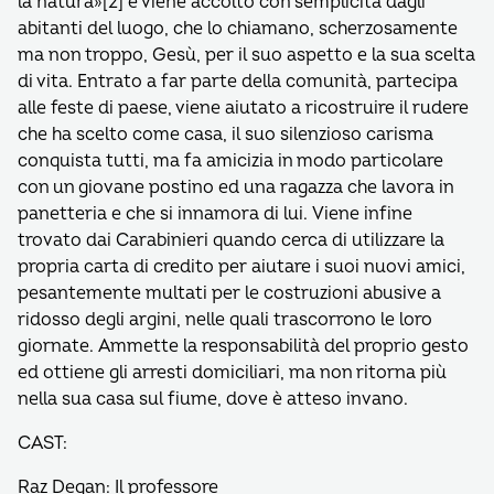
la natura»[2] e viene accolto con semplicità dagli
abitanti del luogo, che lo chiamano, scherzosamente
ma non troppo, Gesù, per il suo aspetto e la sua scelta
di vita. Entrato a far parte della comunità, partecipa
alle feste di paese, viene aiutato a ricostruire il rudere
che ha scelto come casa, il suo silenzioso carisma
conquista tutti, ma fa amicizia in modo particolare
con un giovane postino ed una ragazza che lavora in
panetteria e che si innamora di lui. Viene infine
trovato dai Carabinieri quando cerca di utilizzare la
propria carta di credito per aiutare i suoi nuovi amici,
pesantemente multati per le costruzioni abusive a
ridosso degli argini, nelle quali trascorrono le loro
giornate. Ammette la responsabilità del proprio gesto
ed ottiene gli arresti domiciliari, ma non ritorna più
nella sua casa sul fiume, dove è atteso invano.
CAST:
Raz Degan: Il professore