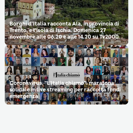
Borghi d’Italia racconta Ala, in provincia di
Trento, e l’isola di Ischia. Domenica 27
novembre alle 06.20 e alle 14.20 su Tv2000
Coronavirus, “L’Italia chiamò”: maratona
solidale in live streaming per raccolta fondi
emergenza