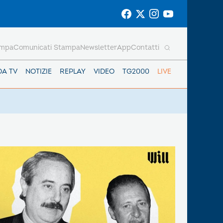
ampa
Comunicati Stampa
Newsletter
App
Contatti
DA TV
NOTIZIE
REPLAY
VIDEO
TG2000
LIVE