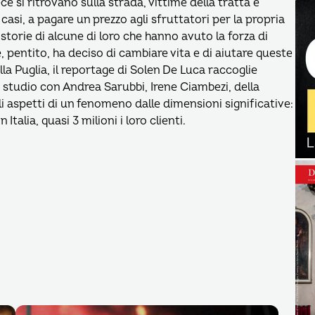
ce si ritrovano sulla strada, vittime della tratta e
 casi, a pagare un prezzo agli sfruttatori per la propria
storie di alcune di loro che hanno avuto la forza di
e, pentito, ha deciso di cambiare vita e di aiutare queste
la Puglia, il reportage di Solen De Luca raccoglie
tudio con Andrea Sarubbi, Irene Ciambezi, della
 aspetti di un fenomeno dalle dimensioni significative:
Italia, quasi 3 milioni i loro clienti.