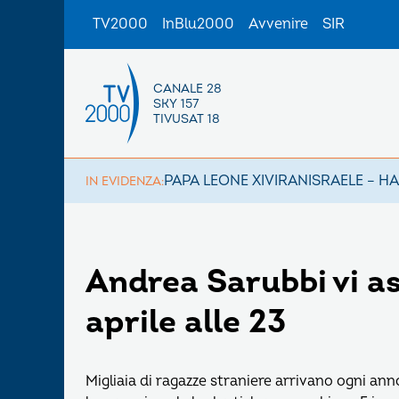
TV2000
InBlu2000
Avvenire
SIR
CANALE 28
SKY 157
TIVUSAT 18
PAPA LEONE XIV
IRAN
ISRAELE – H
IN EVIDENZA:
Andrea Sarubbi vi a
aprile alle 23
Migliaia di ragazze straniere arrivano ogni ann