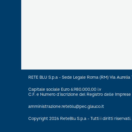
RETE BLU S.p.a - Sede Legale Roma (RM) Via Aureli
Capitale sociale Euro 6.980.000,00 i.v
C.F. e Numero d’iscrizione del Registro delle Impre
amministrazione.reteblu@pec.glauco.it
Copyright 2026 ReteBlu S.p.a - Tutti i diritti riservati.