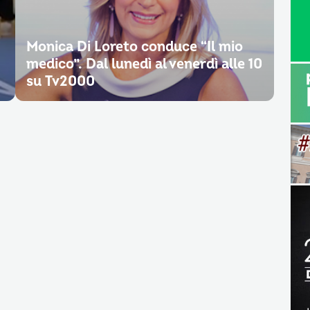
Monica Di Loreto conduce “Il mio
medico”. Dal lunedì al venerdì alle 10
su Tv2000