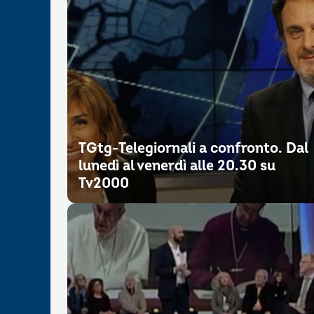
TGtg-Telegiornali a confronto. Dal
lunedì al venerdì alle 20.30 su
Tv2000