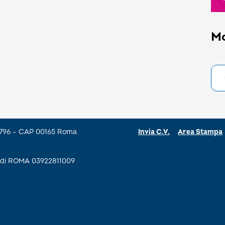
M
a 796 – CAP 00165 Roma
Invia C.V.
Area Stampa
se di ROMA 03922811009