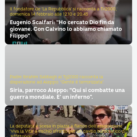
Il fondatore de ‘La Repubblica’ si racconta a Tv2000,
domenica 14 febbraio alle 12.10 e 20.45
Eugenio Scalfari: “Ho cercato Dio fin da
giovane. Con Calvino lo abbiamo chiamato
Filippo”
Padre Ibrahim Sabbagh al Tg2000 racconta la
disperazione ad Aleppo: “Gente è terrorizzata”.
Siria, parroco Aleppo: “Qui si combatte una
guerra mondiale. E’ un inferno”.
La deputata è scesa in piazza a fianco dell’associazione
‘Viva la Vita’ a rischio sfratto per un cavillo burocratico di
‘Affittopoli’