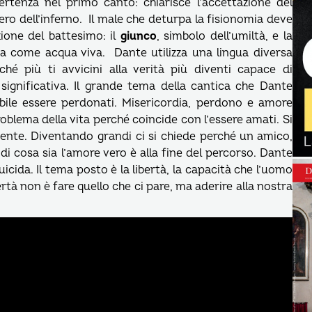
tenza nel primo canto: chiarisce l’accettazione del
nero dell’inferno. Il male che deturpa la fisionomia deve
ione del battesimo: il
giunco
, simbolo dell’umiltà, e la
ica come acqua viva. Dante utilizza una lingua diversa
rché più ti avvicini alla verità più diventi capace di
significativa. Il grande tema della cantica che Dante
ibile essere perdonati. Misericordia, perdono e amore
oblema della vita perché coincide con l’essere amati. Si
ente. Diventando grandi ci si chiede perché un amico,
di cosa sia l’amore vero è alla fine del percorso. Dante
cida. Il tema posto è la libertà, la capacità che l’uomo
bertà non è fare quello che ci pare, ma aderire alla nostra