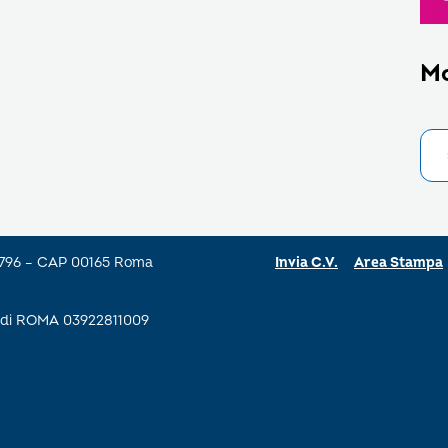
M
a 796 – CAP 00165 Roma
Invia C.V.
Area Stampa
se di ROMA 03922811009