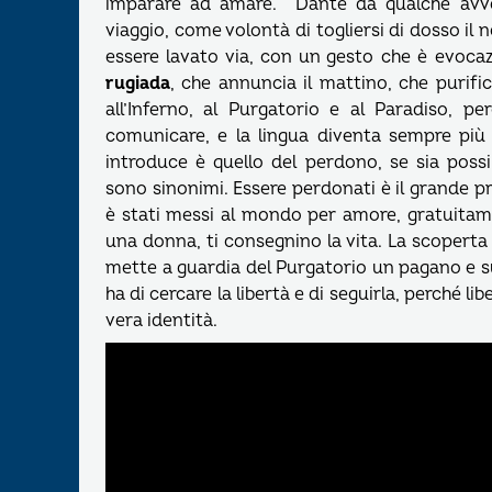
imparare ad amare. Dante dà qualche avver
viaggio, come volontà di togliersi di dosso il 
essere lavato via, con un gesto che è evocaz
rugiada
, che annuncia il mattino, che purif
all’Inferno, al Purgatorio e al Paradiso, pe
comunicare, e la lingua diventa sempre più 
introduce è quello del perdono, se sia poss
sono sinonimi. Essere perdonati è il grande pr
è stati messi al mondo per amore, gratuitam
una donna, ti consegnino la vita. La scoperta 
mette a guardia del Purgatorio un pagano e sui
ha di cercare la libertà e di seguirla, perché li
vera identità.