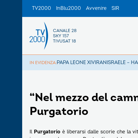
TV2000
InBlu2000
Avvenire
SIR
CANALE 28
SKY 157
TIVUSAT 18
PAPA LEONE XIV
IRAN
ISRAELE – H
IN EVIDENZA:
“Nel mezzo del camm
Purgatorio
Il
Purgatorio
è liberarsi dalle scorie che la v