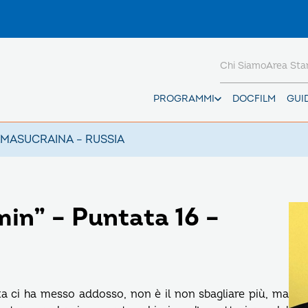
Chi Siamo
Area St
PROGRAMMI
DOCFILM
GUI
AMAS
UCRAINA – RUSSIA
in” – Puntata 16 –
ita ci ha messo addosso, non è il non sbagliare più, ma