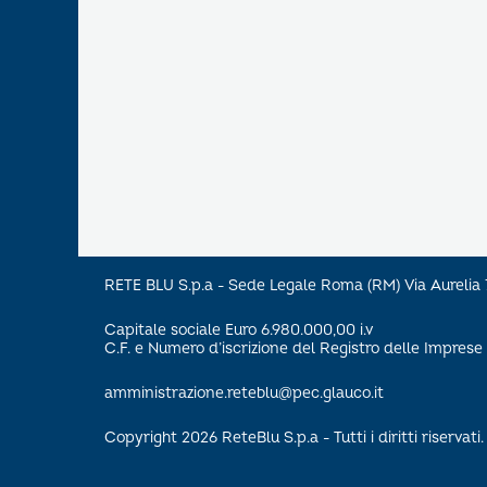
RETE BLU S.p.a - Sede Legale Roma (RM) Via Aureli
Capitale sociale Euro 6.980.000,00 i.v
C.F. e Numero d’iscrizione del Registro delle Impre
amministrazione.reteblu@pec.glauco.it
Copyright 2026 ReteBlu S.p.a - Tutti i diritti riservati.