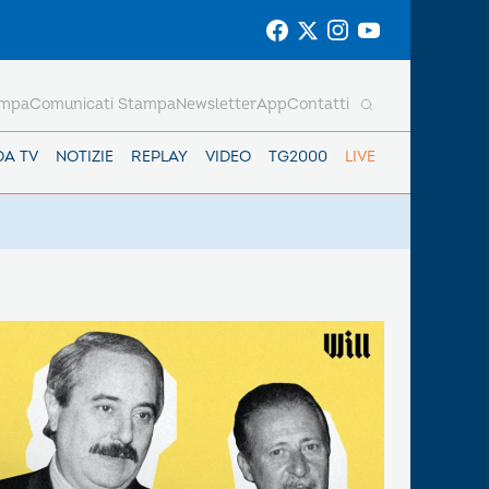
ampa
Comunicati Stampa
Newsletter
App
Contatti
DA TV
NOTIZIE
REPLAY
VIDEO
TG2000
LIVE