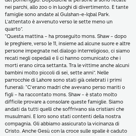
del pomeriggio. Dopodiché le persone si sono recate
nei parchi, allo zoo o in luoghi di divertimento. E tante
famiglie sono andate al Gulshan-e-Iqbal Park.
L’attentato è avvenuto verso le sette meno un
quarto”.
“Questa mattina – ha proseguito mons. Shaw – dopo
le preghiere, verso le 11, insieme ad alcune suore e altre
persone impegnate nel dialogo interreligioso, ci siamo
recati negli ospedali e lì ci hanno comunicato che i
morti erano circa settanta. Tra le vittime anche alcuni
bambini molto piccoli di sei, sette anni”. Nelle
parrocchie di Lahore sono stati già celebrati i primi
funerali: “C’erano madri che avevano perso mariti o
figli – ha raccontato mons. Shaw – è stato molto
difficile provare a consolare queste famiglie. Siamo
andati da tutti quelli che soffrivano sia cristiani che
musulmani. E loro sono stati contenti della nostra
compagnia. Gli abbiamo assicurato la vicinanza di
Cristo. Anche Gesù con la croce sulle spalle è caduto