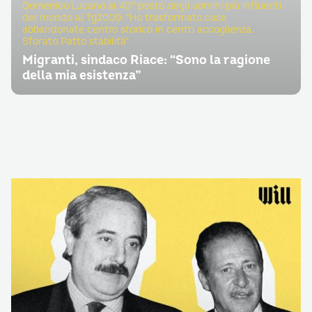
Domenico Lucano al 40° posto degli uomini più influenti
del mondo al Tg2000: “Ho trasformato case
abbandonate centro storico in centri accoglienza.
Sforato Patto stabilità”
Migranti, sindaco Riace: “Sono la ragione
della mia esistenza”