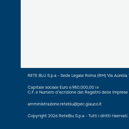
RETE BLU S.p.a - Sede Legale Roma (RM) Via Aureli
Capitale sociale Euro 6.980.000,00 i.v
C.F. e Numero d’iscrizione del Registro delle Impre
amministrazione.reteblu@pec.glauco.it
Copyright 2026 ReteBlu S.p.a - Tutti i diritti riservati.