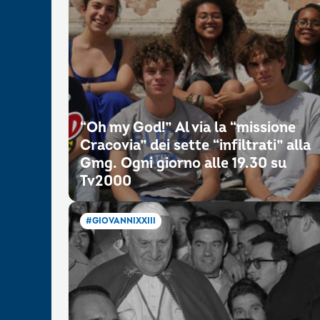
“Oh my God!” Al via la “missione
Cracovia” dei sette “infiltrati” alla
Gmg. Ogni giorno alle 19.30 su
Tv2000
#GIOVANNIXXIII