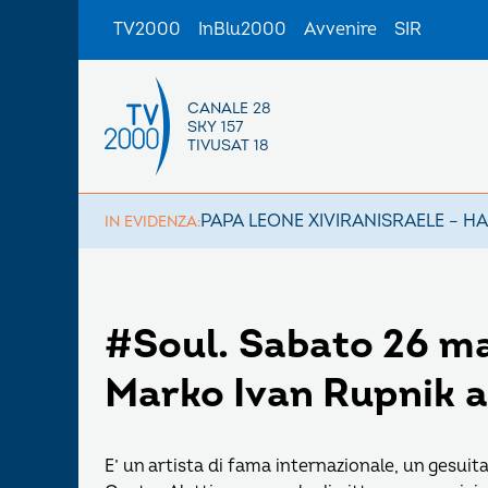
TV2000
InBlu2000
Avvenire
SIR
CANALE 28
SKY 157
TIVUSAT 18
PAPA LEONE XIV
IRAN
ISRAELE – H
IN EVIDENZA:
#Soul. Sabato 26 ma
Marko Ivan Rupnik a
E’ un artista di fama internazionale, un gesuita, 