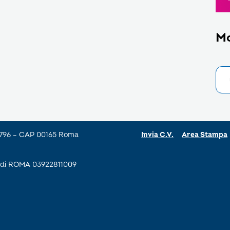
M
a 796 – CAP 00165 Roma
Invia C.V.
Area Stampa
se di ROMA 03922811009