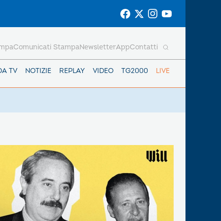
ampa
Comunicati Stampa
Newsletter
App
Contatti
DA TV
NOTIZIE
REPLAY
VIDEO
TG2000
LIVE