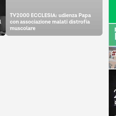
TV2000 ECCLESIA: udienza Papa
l
con associazione malati distrofia
muscolare