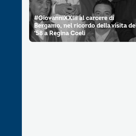
#GiovanniXXIII al carcere di
Bergamo, nel ricordo della visita de
’58 a Regina Coeli