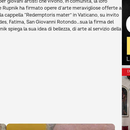
er giovani artisti che vivono, in comunità, la loro
re Rupnik ha firmato opere d’arte meravigliose offerte a
 la cappella “Redemptoris mater” in Vaticano, su invito
urdes, Fatima, San Giovanni Rotondo…sua la firma del
k spiega la sua idea di bellezza, di arte al servizio della