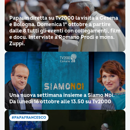
Papa: in diretta su Tv2000 la visita a Cesena
e Bologna. Domenica 1° ottobre a partire
dalle 8 tutti gli eventi con collegamenti, film
e docu. Interviste a Romano Prodi e mons.
Zuppi.
Una nuova settimana insieme a Siamo Noi.
Da lunedì 16 ottobre alle 13.50 su Tv2000
#PAPAFRANCESCO