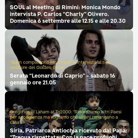
SOUL al Meeting di Rimini: Monica Mondo
intervista P. Carlos “Charly” Olivero.
Domenica 6 settembre alle 12.15 e alle 20.30
“Buon compleanno Mr. Grape” e intervista al neo
vincitore del Golden Globe
Serata “Leonardo di Caprio” – sabato 16
gennaio ore 21.05
Gregorios III Laham al Tg2000: “Ringraziamo altri Paesi
per accoglienza ma vogliamo che siriani rimangano a
casa”
Siria, Patriarca Antiochia ricevuto dal Papa:
“Tregua rispettata. Con la pace profughi