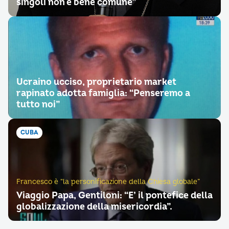
singoli non è bene comune”
Ucraino ucciso, proprietario market
rapinato adotta famiglia: “Penseremo a
tutto noi”
CUBA
Francesco è “la personificazione della Chiesa globale”
Viaggio Papa, Gentiloni: “E’ il pontefice della
globalizzazione della misericordia”.