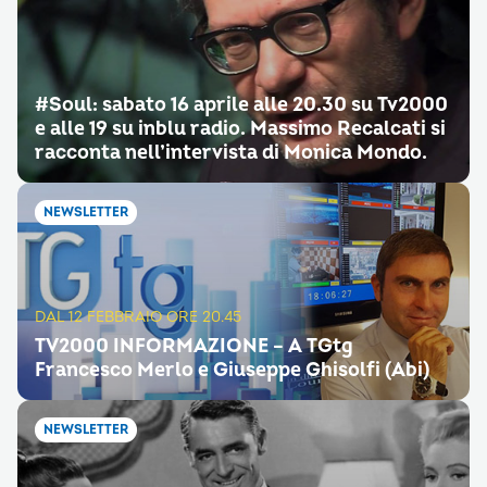
#Soul: sabato 16 aprile alle 20.30 su Tv2000
e alle 19 su inblu radio. Massimo Recalcati si
racconta nell’intervista di Monica Mondo.
NEWSLETTER
DAL 12 FEBBRAIO ORE 20.45
TV2000 INFORMAZIONE – A TGtg
Francesco Merlo e Giuseppe Ghisolfi (Abi)
NEWSLETTER