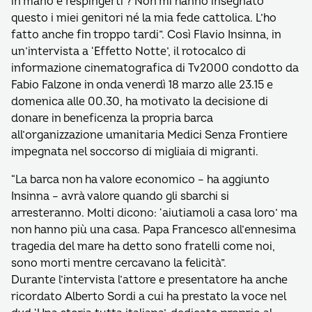
in mano e respingerti ? Non mi hanno insegnato
questo i miei genitori né la mia fede cattolica. L’ho
fatto anche fin troppo tardi”. Così Flavio Insinna, in
un’intervista a ‘Effetto Notte’, il rotocalco di
informazione cinematografica di Tv2000 condotto da
Fabio Falzone in onda venerdì 18 marzo alle 23.15 e
domenica alle 00.30, ha motivato la decisione di
donare in beneficenza la propria barca
all’organizzazione umanitaria Medici Senza Frontiere
impegnata nel soccorso di migliaia di migranti.
“La barca non ha valore economico – ha aggiunto
Insinna – avrà valore quando gli sbarchi si
arresteranno. Molti dicono: ‘aiutiamoli a casa loro’ ma
non hanno più una casa. Papa Francesco all’ennesima
tragedia del mare ha detto sono fratelli come noi,
sono morti mentre cercavano la felicità”.
Durante l’intervista l’attore e presentatore ha anche
ricordato Alberto Sordi a cui ha prestato la voce nel