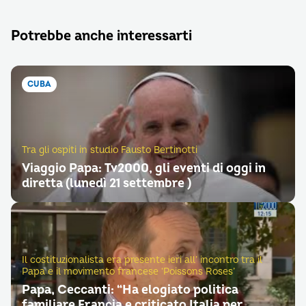
Potrebbe anche interessarti
CUBA
Tra gli ospiti in studio Fausto Bertinotti
Viaggio Papa: Tv2000, gli eventi di oggi in
diretta (lunedì 21 settembre )
Il costituzionalista era presente ieri all’ incontro tra il
Papa e il movimento francese ‘Poissons Roses’
Papa, Ceccanti: “Ha elogiato politica
familiare Francia e criticato Italia per