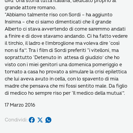
dvd ‘Una storia tutta italiana’, dedicato proprio al
grande attore romano.
“Abbiamo talmente riso con Sordi – ha aggiunto
Insinna – che ci siamo dimenticati che il grande
Alberto ci stava avvertendo di come saremmo andati
a finire e di dove stavamo andando. Ci ha fatto vedere
il tirchio, il ladro e l’imbroglione ma voleva dire ‘così
non si fa’”. Tra i film di Sordi preferiti “i vitelloni, ma
soprattutto ‘Detenuto in attesa di giudizio’ che ho
visto con i miei genitori una domenica pomeriggio e
tornato a casa ho provato a simulare la crisi epilettica
che lui aveva avuto in cella, con lo spavento di mia
madre che pensava che mi fossi sentito male. Da figlio
di medico ho sempre riso per ‘Il medico della mutua’”.
17 Marzo 2016
Condividi: