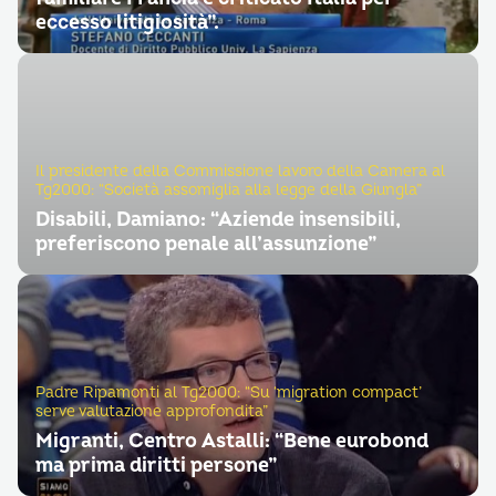
eccesso litigiosità”.
Il presidente della Commissione lavoro della Camera al
Tg2000: “Società assomiglia alla legge della Giungla”
Disabili, Damiano: “Aziende insensibili,
preferiscono penale all’assunzione”
Padre Ripamonti al Tg2000: “Su ‘migration compact’
serve valutazione approfondita”
Migranti, Centro Astalli: “Bene eurobond
ma prima diritti persone”