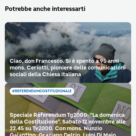
Potrebbe anche interessarti
Ciao, don Francesco. Si è spento a 95 anni
mons. Ceriotti, pioniere delle comunicazioni
sociali della Chiesa italiana
#REFERENDUMCOSTITUZIONALE
Speciale Referendum Tg2000: “La domenica
della Costituzione”. Sabato 12 novembre alle
22.45 su Tv2000. Con mons. Nunzio
Galantino, Graziano Delrio, Luigi Di Maio