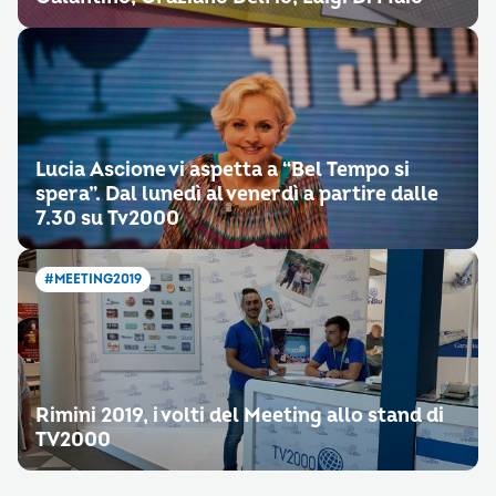
Lucia Ascione vi aspetta a “Bel Tempo si
spera”. Dal lunedì al venerdì a partire dalle
7.30 su Tv2000
#MEETING2019
Rimini 2019, i volti del Meeting allo stand di
TV2000