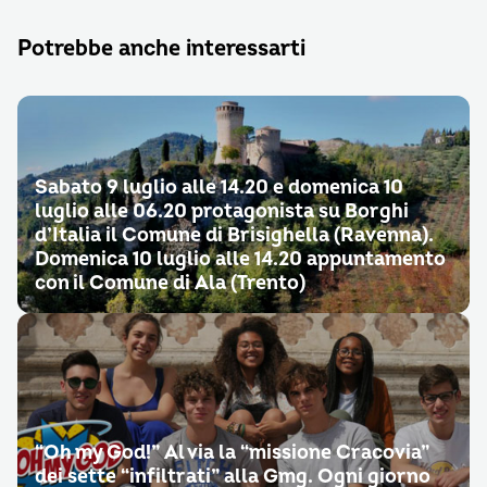
Potrebbe anche interessarti
Sabato 9 luglio alle 14.20 e domenica 10
luglio alle 06.20 protagonista su Borghi
d’Italia il Comune di Brisighella (Ravenna).
Domenica 10 luglio alle 14.20 appuntamento
con il Comune di Ala (Trento)
“Oh my God!” Al via la “missione Cracovia”
dei sette “infiltrati” alla Gmg. Ogni giorno