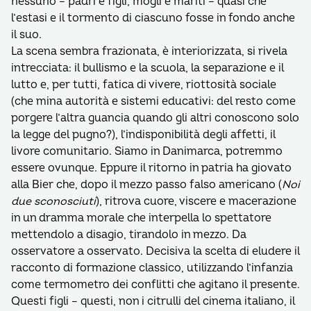
nessuno – padri e figli, mogli e mariti – quasi che
l’estasi e il tormento di ciascuno fosse in fondo anche
il suo.
La scena sembra frazionata, è interiorizzata, si rivela
intrecciata: il bullismo e la scuola, la separazione e il
lutto e, per tutti, fatica di vivere, riottosità sociale
(che mina autorità e sistemi educativi: del resto come
porgere l’altra guancia quando gli altri conoscono solo
la legge del pugno?), l’indisponibilità degli affetti, il
livore comunitario. Siamo in Danimarca, potremmo
essere ovunque. Eppure il ritorno in patria ha giovato
alla Bier che, dopo il mezzo passo falso americano (
Noi
due sconosciuti
), ritrova cuore, viscere e macerazione
in un dramma morale che interpella lo spettatore
mettendolo a disagio, tirandolo in mezzo. Da
osservatore a osservato. Decisiva la scelta di eludere il
racconto di formazione classico, utilizzando l’infanzia
come termometro dei conflitti che agitano il presente.
Questi figli – questi, non i citrulli del cinema italiano, il