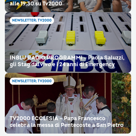
alle 19.30 su Tv2000
NEWSLETTER; TV2000
INBLU RADIO PROGRAMMI – Paola Saluzzi,
gli Stag dal vivo e i 24 anni di Emergency
NEWSLETTER; TV2000
TV2000 ECCLESIA – Papa Francesco
celebra la messa di Pentecoste a San Pietro