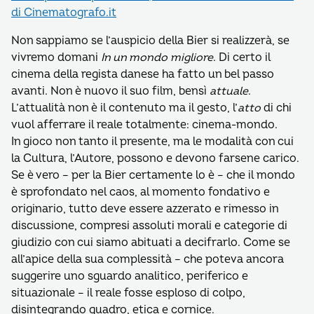
di Cinematografo.it
Non sappiamo se l’auspicio della Bier si realizzerà, se
vivremo domani
In un mondo migliore
. Di certo il
cinema della regista danese ha fatto un bel passo
avanti. Non è nuovo il suo film, bensì
attuale
.
L’attualità non è il contenuto ma il gesto, l’
atto
di chi
vuol afferrare il reale totalmente: cinema-mondo.
In gioco non tanto il presente, ma le modalità con cui
la Cultura, l’Autore, possono e devono farsene carico.
Se è vero – per la Bier certamente lo è – che il mondo
è sprofondato nel caos, al momento fondativo e
originario, tutto deve essere azzerato e rimesso in
discussione, compresi assoluti morali e categorie di
giudizio con cui siamo abituati a decifrarlo. Come se
all’apice della sua complessità – che poteva ancora
suggerire uno sguardo analitico, periferico e
situazionale – il reale fosse esploso di colpo,
disintegrando quadro, etica e cornice.