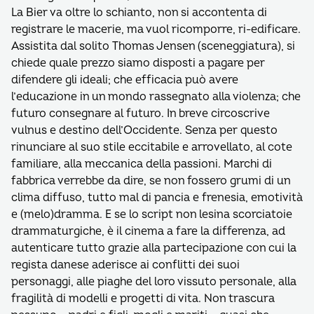
La Bier va oltre lo schianto, non si accontenta di
registrare le macerie, ma vuol ricomporre, ri-edificare.
Assistita dal solito Thomas Jensen (sceneggiatura), si
chiede quale prezzo siamo disposti a pagare per
difendere gli ideali; che efficacia può avere
l’educazione in un mondo rassegnato alla violenza; che
futuro consegnare al futuro. In breve circoscrive
vulnus e destino dell’Occidente. Senza per questo
rinunciare al suo stile eccitabile e arrovellato, al cote
familiare, alla meccanica della passioni. Marchi di
fabbrica verrebbe da dire, se non fossero grumi di un
clima diffuso, tutto mal di pancia e frenesia, emotività
e (melo)dramma. E se lo script non lesina scorciatoie
drammaturgiche, è il cinema a fare la differenza, ad
autenticare tutto grazie alla partecipazione con cui la
regista danese aderisce ai conflitti dei suoi
personaggi, alle piaghe del loro vissuto personale, alla
fragilità di modelli e progetti di vita. Non trascura