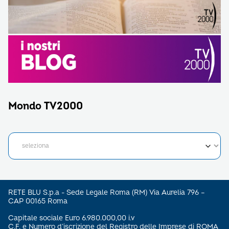
Mondo TV2000
RETE BLU S.p.a - Sede Legale Roma (RM) Via Aurelia 796 –
CAP 00165 Roma
Capitale sociale Euro 6.980.000,00 i.v
C.F. e Numero d’iscrizione del Registro delle Imprese di ROMA