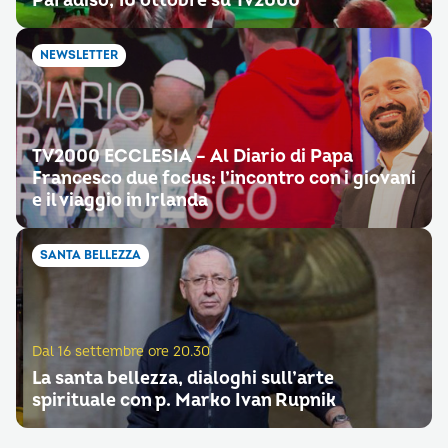
Paradiso, 10 ottobre su Tv2000
NEWSLETTER
TV2000 ECCLESIA – Al Diario di Papa
Francesco due focus: l’incontro con i giovani
e il viaggio in Irlanda
SANTA BELLEZZA
Dal 16 settembre ore 20.30
La santa bellezza, dialoghi sull’arte
spirituale con p. Marko Ivan Rupnik