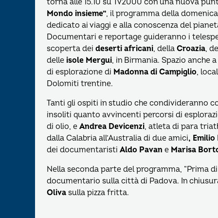
torna alle 15.10 su Tv2000 con una nuova pun
Mondo insieme”
, il programma della domenic
dedicato ai viaggi e alla conoscenza del pianet
Documentari e reportage guideranno i telespet
scoperta dei
deserti africani
, della
Croazia
, de
delle
isole Mergui
, in Birmania. Spazio anche a
di esplorazione di
Madonna di Campiglio
, loca
Dolomiti trentine.
Tanti gli ospiti in studio che condivideranno co
insoliti quanto avvincenti percorsi di esploraz
di olio, e
Andrea Devicenzi
, atleta di para tria
dalla Calabria all’Australia di due amici
, Emilio
dei documentaristi
Aldo Pavan
e
Marisa Bort
Nella seconda parte del programma, “Prima di ce
documentario sulla città di Padova. In chiusu
Oliva
sulla pizza fritta.