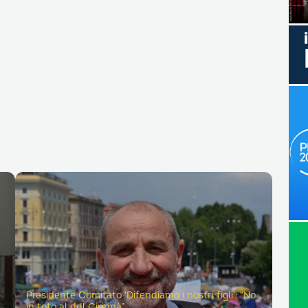
e
Presidente Comitato ‘Difendiamo i nostri figli’: “No
in toto al ddl Cirinnà”