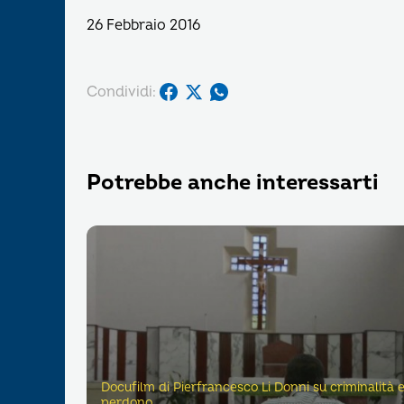
26 Febbraio 2016
Condividi:
Potrebbe anche interessarti
Docufilm di Pierfrancesco Li Donni su criminalità 
perdono