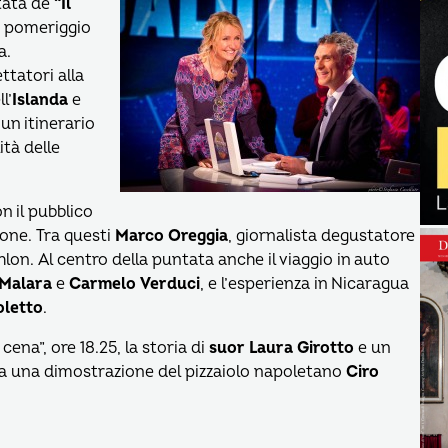
tata de
“Il
a pomeriggio
a.
tatori alla
ll’
Islanda
e
 un itinerario
lità delle
n il pubblico
ione. Tra questi
Marco Oreggia
, giornalista degustatore
thlon. Al centro della puntata anche il viaggio in auto
 Malara
e
Carmelo Verduci
, e l’esperienza in Nicaragua
oletto
.
na”, ore 18.25, la storia di
suor Laura Girotto
e un
ra una dimostrazione del pizzaiolo napoletano
Ciro