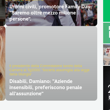
Unioni civili, promotore Family Day:
“Saremo oltre mezzo milione
persone”.
Il presidente della Commissione lavoro della
Camera al Tg2000: “Società assomiglia alla legge
della Giungla”
Disabili, Damiano: “Aziende
insensibili, preferiscono penale
all’assunzione”