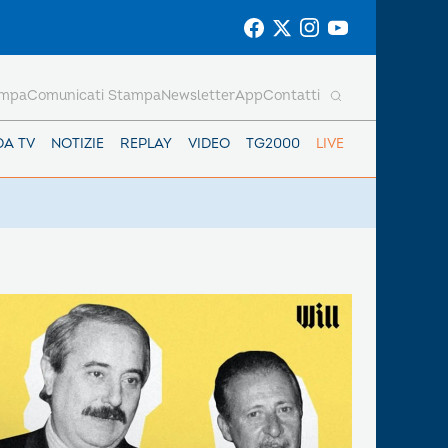
ampa
Comunicati Stampa
Newsletter
App
Contatti
DA TV
NOTIZIE
REPLAY
VIDEO
TG2000
LIVE