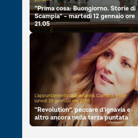
“Prima cosa: Buongiorno. Storie di
Scampia” – martedì 12 gennaio ore
21.05
L'appuntamento con Arianna Ciampoli è per
lunedì 25 gennaio ore 21.55
“Revolution”, peccare d’ignavia e
altro ancora nella terza puntata