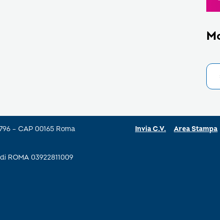
M
a 796 – CAP 00165 Roma
Invia C.V.
Area Stampa
se di ROMA 03922811009