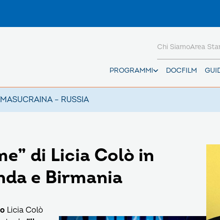
Chi Siamo
Area St
PROGRAMMI
DOCFILM
GUI
AMAS
UCRAINA – RUSSIA
e” di Licia Colò in
anda e Birmania
io
Licia Colò