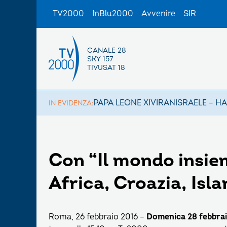
TV2000
InBlu2000
Avvenire
SIR
CANALE 28
SKY 157
TIVUSAT 18
PAPA LEONE XIV
IRAN
ISRAELE – H
IN EVIDENZA:
Con “Il mondo insiem
Africa, Croazia, Isl
Roma, 26 febbraio 2016 –
Domenica 28 febbra