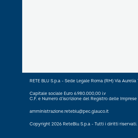
RETE BLU S.p.a - Sede Legale Roma (RM) Via Aureli
Capitale sociale Euro 6.980.000,00 i.v
C.F. e Numero d’iscrizione del Registro delle Impre
amministrazione.reteblu@pec.glauco.it
Copyright 2026 ReteBlu S.p.a - Tutti i diritti riservati.