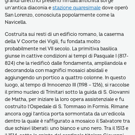
grandi direttrici presenti fin dall’antichità sorge
un’antica diaconia e
stazione quaresimale
dove operò
San Lorenzo, conosciuta popolarmente come la
Navicella.
Costruita sui resti di un edificio romano, la caserma
della V Coorte dei Vigili, fu fondata molto
probabilmente nel VII secolo. La primitiva basilica
giunse in cattive condizioni ai tempi di Pasquale I (817-
824) che la riedificò dalle fondamenta, ampliandola e
decorandola con magnifici mosaici absidali e
aggiungendo un portico a quattro colonne. In questo
luogo, al tempo di Innocenzo III (1198 – 1216), si raccolse
il primo nucleo di Trinitari sotto la guida di S. Giovanni
de Matha, per iniziare la loro opera assistenziale e fu
costruito l’Ospedale di S. Tommaso in Formis. Rimane
ancora oggi l’antica porta sormontata da un’edicola
dentro la quale è raffigurato a mosaico il Salvatore tra
due schiavi liberati: uno bianco e uno nero. Tra il 1513 e