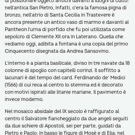
di posizionare oggetti antichi davanti a luoghi di culto:
nell’antica San Pietro, infatti, c’era la famosa pigna di
bronzo, nell’atrio di Santa Cecilia in Trastevere è
ancora presente un antico vaso di marmo e davanti al
Pantheon l’urna di porfido che fu poi utilizzata come
sepolcro di Clemente XII ora in Laterano. Quella che
vediamo oggi, adibita a fontana è una copia del primo
Cinquecento disegnata da Andrea Sansovino.
L’interno è a pianta basilicale, diviso in tre navate da 18
colonne di spoglio con capitelli corinzi. Il soffitto a
lacunari è del tempo del card. Ferdinando de’ Medici
(1566) di cui reca al centro lo stemma ed è decorato
con motivi ispirati alle litanie mariane. Il pavimento è
invece moderno.
Nel mosaico absidale del IX secolo è raffigurato al
centro il Salvatore fiancheggiato da due angeli seguiti
da due schiere di Apostoli, sei per parte, guidati da
Pietro e Paolo; in basso le figure di Mosè e di Elia; nel