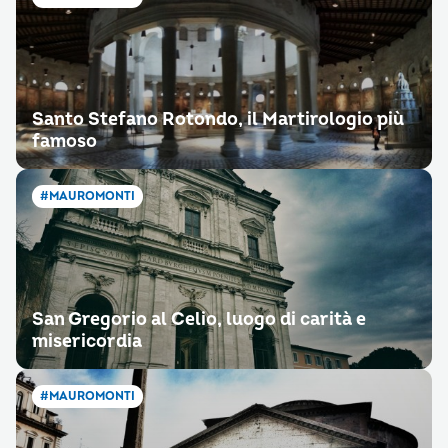
Santo Stefano Rotondo, il Martirologio più
famoso
#MAUROMONTI
San Gregorio al Celio, luogo di carità e
misericordia
#MAUROMONTI