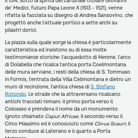
il 1514, sotto la spinta del cardinale titolare Giovanni
de’ Medici, futuro Papa Leone X (1513 – 1521), venne
rifatta la facciata su disegno di Andrea Sansovino, che
progettò anche l’attuale portico a sette archi su
pilastri dorici.
La piazza sulla quale sorge la chiesa è particolarmente
caratteristica ed insistono su di essa molte
testimonianze storiche: l’acquedotto di Nerone, l’arco
di Dolabella che ricalca l’antica porta Coelimontana
delle mura serviane, i resti della chiesa di S. Tommaso
in Formis, l’entrata della Villa Celimontana e dietro un
muro di recinzione, l’antica chiesa di
S. Stefano
Rotondo
. Le strade che la attraversano ricalcano
antichi tracciati romani: il primo porta verso il
Colosseo e prendeva il nome da un monumento
ignoto chiamato
Caput Africae
, il secondo verso il
Circo Massimo ed è conosciuto come
Clivus Scauri
; il
terzo conduce al Laterano e il quarto a Porta