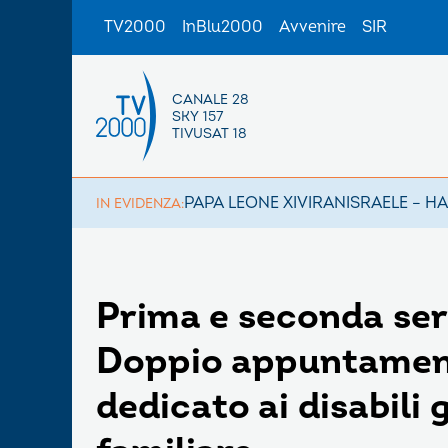
TV2000
InBlu2000
Avvenire
SIR
CANALE 28
SKY 157
TIVUSAT 18
PAPA LEONE XIV
IRAN
ISRAELE – H
IN EVIDENZA:
Prima e seconda ser
Doppio appuntament
dedicato ai disabili