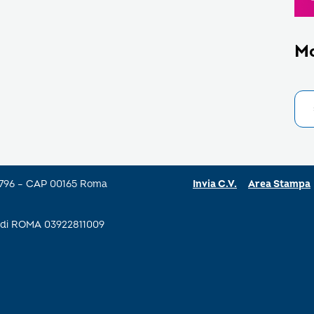
M
a 796 – CAP 00165 Roma
Invia C.V.
Area Stampa
se di ROMA 03922811009