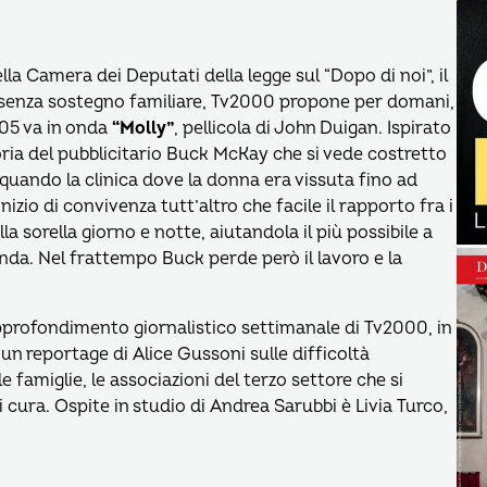
la Camera dei Deputati della legge sul “Dopo di noi”, il
vi senza sostegno familiare, Tv2000 propone per domani,
.05 va in onda
“Molly”
, pellicola di John Duigan. Ispirato
toria del pubblicitario Buck McKay che si vede costretto
y, quando la clinica dove la donna era vissuta fino ad
zio di convivenza tutt’altro che facile il rapporto fra i
la sorella giorno e notte, aiutandola il più possibile a
onda. Nel frattempo Buck perde però il lavoro e la
approfondimento giornalistico settimanale di Tv2000, in
 un reportage di Alice Gussoni sulle difficoltà
lle famiglie, le associazioni del terzo settore che si
i cura. Ospite in studio di Andrea Sarubbi è Livia Turco,