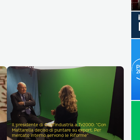
Il presidente di Confindustria a Tv2000: “Con
Mattarella deciso di puntare su export. Per
mercato interno servono le Riforme”