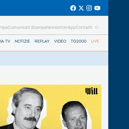
ampa
Comunicati Stampa
Newsletter
App
Contatti
DA TV
NOTIZIE
REPLAY
VIDEO
TG2000
LIVE