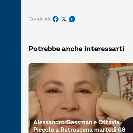
Condividi:
Potrebbe anche interessarti
Alessandro Gassman e Ottavia
Piccolo a Retroscena martedì 08