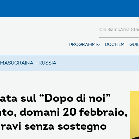
Chi Siamo
Area St
PROGRAMMI
DOCFILM
GUI
AMAS
UCRAINA – RUSSIA
ata sul “Dopo di noi”
o, domani 20 febbraio,
 gravi senza sostegno