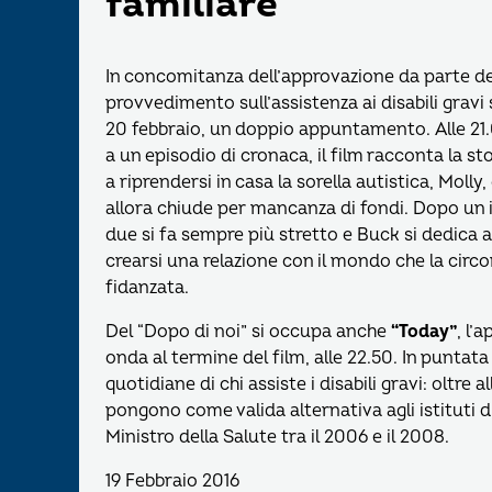
familiare
In concomitanza dell’approvazione da parte del
provvedimento sull’assistenza ai disabili gra
20 febbraio, un doppio appuntamento. Alle 21
a un episodio di cronaca, il film racconta la s
a riprendersi in casa la sorella autistica, Moll
allora chiude per mancanza di fondi. Dopo un ini
due si fa sempre più stretto e Buck si dedica al
crearsi una relazione con il mondo che la circ
fidanzata.
Del “Dopo di noi” si occupa anche
“Today”
, l’
onda al termine del film, alle 22.50. In puntata
quotidiane di chi assiste i disabili gravi: oltre a
pongono come valida alternativa agli istituti d
Ministro della Salute tra il 2006 e il 2008.
19 Febbraio 2016