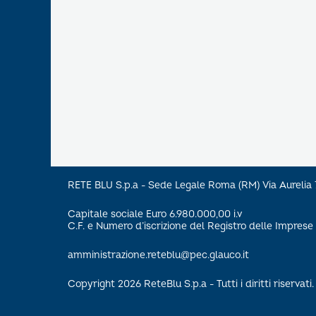
RETE BLU S.p.a - Sede Legale Roma (RM) Via Aureli
Capitale sociale Euro 6.980.000,00 i.v
C.F. e Numero d’iscrizione del Registro delle Impre
amministrazione.reteblu@pec.glauco.it
Copyright 2026 ReteBlu S.p.a - Tutti i diritti riservati.