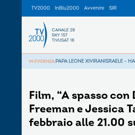
TV2000
InBlu2000
Avvenire
SIR
CANALE 28
SKY 157
TIVUSAT 18
PAPA LEONE XIV
IRAN
ISRAELE – H
IN EVIDENZA:
Film, “A spasso con
Freeman e Jessica T
febbraio alle 21.00 