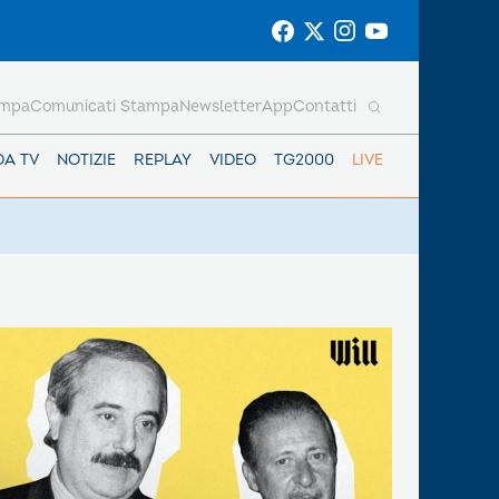
ampa
Comunicati Stampa
Newsletter
App
Contatti
DA TV
NOTIZIE
REPLAY
VIDEO
TG2000
LIVE