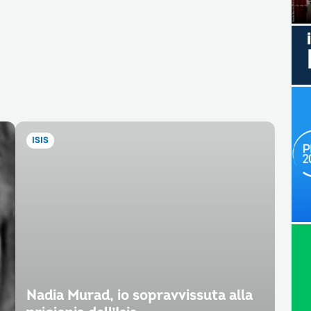
ISIS
Nadia Murad, io sopravvissuta alla