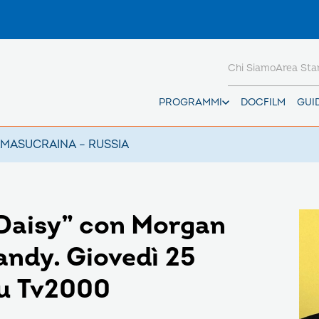
Chi Siamo
Area St
PROGRAMMI
DOCFILM
GUI
AMAS
UCRAINA – RUSSIA
 Daisy” con Morgan
andy. Giovedì 25
su Tv2000