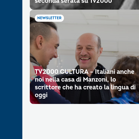
seconda serata su Tv2000
NEWSLETTER
TV2000 CULTURA – Italiani anche
noi nella casa di Manzoni, lo
scrittore che ha creato la lingua di
oggi