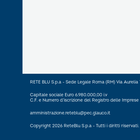
RETE BLU S.p.a - Sede Legale Roma (RM) Via Aureli
Capitale sociale Euro 6.980.000,00 i.v
C.F. e Numero d’iscrizione del Registro delle Impre
amministrazione.reteblu@pec.glauco.it
Copyright 2026 ReteBlu S.p.a - Tutti i diritti riservati.