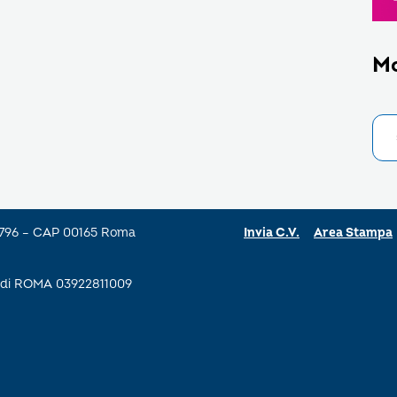
M
a 796 – CAP 00165 Roma
Invia C.V.
Area Stampa
se di ROMA 03922811009