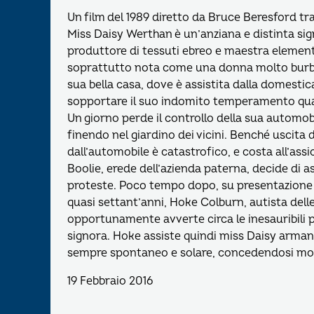
Un film del 1989 diretto da Bruce Beresford tr
Miss Daisy Werthan è un’anziana e distinta sig
produttore di tessuti ebreo e maestra element
soprattutto nota come una donna molto burbera
sua bella casa, dove è assistita dalla domestica
sopportare il suo indomito temperamento quanto
Un giorno perde il controllo della sua automob
finendo nel giardino dei vicini. Benché uscita 
dall’automobile è catastrofico, e costa all’ass
Boolie, erede dell’azienda paterna, decide di 
proteste. Poco tempo dopo, su presentazione 
quasi settant’anni, Hoke Colburn, autista delle
opportunamente avverte circa le inesauribili pa
signora. Hoke assiste quindi miss Daisy armand
sempre spontaneo e solare, concedendosi mol
19 Febbraio 2016