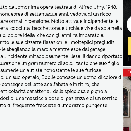
atto dall’omonima opera teatrale di Alfred Uhry. 1948.
nora ebrea di settantadue anni, vedova di un ricco
are ormai in pensione. Molto attiva e indipendente, è
, cocciuta, bacchettona e tirchia e vive da sola nella
 di colore Idella, che con gli anni ha imparato a
 le sue bizzarre fissazioni e i molteplici pregiudizi.
ile sbagliando la marcia mentre esce dal garage,
dall’incidente miracolosamente illesa, il danno riportato
icurazione un gran numero di soldi, tanto che suo figlio
assumerle un autista nonostante le sue furiose
di un suo operaio, Boolie conosce un uomo di colore di
 consegne del latte analfabeta e in ritiro, che
rticolarità caratteriali della spigolosa e pignola
osi di una massiccia dose di pazienza e di un sorriso
to di frequente frecciate d’umorismo pungente.