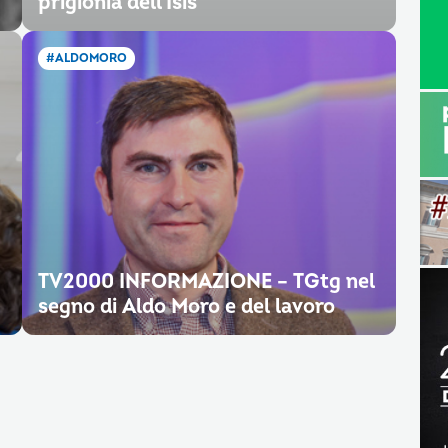
prigionia dell’Isis
#ALDOMORO
TV2000 INFORMAZIONE – TGtg nel
segno di Aldo Moro e del lavoro