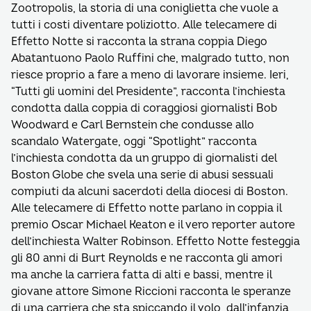
Zootropolis, la storia di una coniglietta che vuole a
tutti i costi diventare poliziotto. Alle telecamere di
Effetto Notte si racconta la strana coppia Diego
Abatantuono Paolo Ruffini che, malgrado tutto, non
riesce proprio a fare a meno di lavorare insieme. Ieri,
“Tutti gli uomini del Presidente”, racconta l’inchiesta
condotta dalla coppia di coraggiosi giornalisti Bob
Woodward e Carl Bernstein che condusse allo
scandalo Watergate, oggi “Spotlight” racconta
l’inchiesta condotta da un gruppo di giornalisti del
Boston Globe che svela una serie di abusi sessuali
compiuti da alcuni sacerdoti della diocesi di Boston.
Alle telecamere di Effetto notte parlano in coppia il
premio Oscar Michael Keaton e il vero reporter autore
dell’inchiesta Walter Robinson. Effetto Notte festeggia
gli 80 anni di Burt Reynolds e ne racconta gli amori
ma anche la carriera fatta di alti e bassi, mentre il
giovane attore Simone Riccioni racconta le speranze
di una carriera che sta spiccando il volo, dall’infanzia