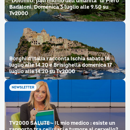
“Dolomiti, patrimonio dell’umanità” di Piero
Badaloni. Domenica 3 luglio alle 9.50 su
Tv2000
Borghi d’Italia racconta Ischia sabato 16
luglio alle 14.20 e Brisighella domenica 17
luglio alle 14.20 su Tv2000
NEWSLETTER
TV2000 SALUTE – IL mio medico : esiste un
rapporto tra cellulari e tumore al cervello?