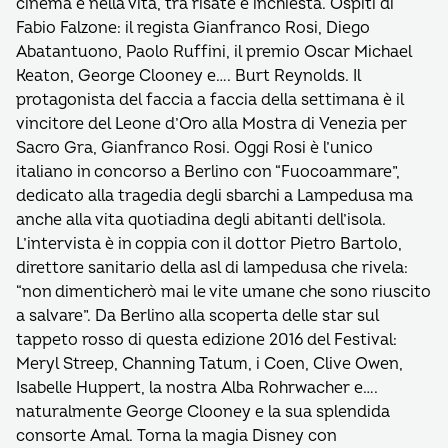
cinema e nella vita, tra risate e inchiesta. Ospiti di
Fabio Falzone: il regista Gianfranco Rosi, Diego
Abatantuono, Paolo Ruffini, il premio Oscar Michael
Keaton, George Clooney e…. Burt Reynolds. Il
protagonista del faccia a faccia della settimana è il
vincitore del Leone d’Oro alla Mostra di Venezia per
Sacro Gra, Gianfranco Rosi. Oggi Rosi è l’unico
italiano in concorso a Berlino con “Fuocoammare”,
dedicato alla tragedia degli sbarchi a Lampedusa ma
anche alla vita quotiadina degli abitanti dell’isola.
L’intervista è in coppia con il dottor Pietro Bartolo,
direttore sanitario della asl di lampedusa che rivela:
“non dimenticherò mai le vite umane che sono riuscito
a salvare”. Da Berlino alla scoperta delle star sul
tappeto rosso di questa edizione 2016 del Festival:
Meryl Streep, Channing Tatum, i Coen, Clive Owen,
Isabelle Huppert, la nostra Alba Rohrwacher e….
naturalmente George Clooney e la sua splendida
consorte Amal. Torna la magia Disney con