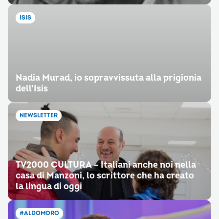
ISIS
Nadia Murad, io sopravvissuta alla prigionia
dell’Isis
NEWSLETTER
TV2000 CULTURA – Italiani anche noi nella
casa di Manzoni, lo scrittore che ha creato
la lingua di oggi
#ALDOMORO