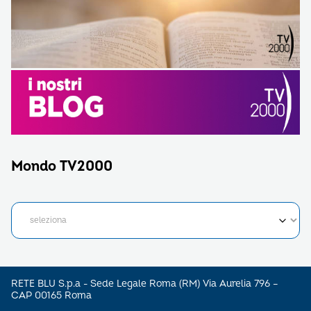
Mondo TV2000
RETE BLU S.p.a - Sede Legale Roma (RM) Via Aurelia 796 –
CAP 00165 Roma