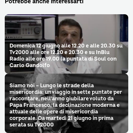
Potrebbe anche interessarti
Domenica 12 giugno alle 12.20 e alle 20.30 su
Tv2000 alle ore 12.20 e 20.30 e su InBlu
Radio alle ore 19.00 la puntata di Soul con
Carlo Gandolfo
Siamo noi – Lungo le strade della
misericordia: un viaggio in sette puntate per
raccontare, nell’anno giubilare voluto da
Papa Francesco, la declinazione moderna e
attuale delle opere di misericordia
corporale. Da martedì 21 giugno in prima
serata su Tv2000