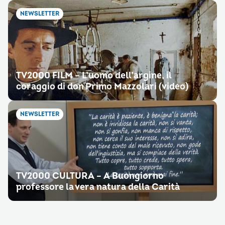
NEWSLETTER
TV2000 FILM – L’uomo dell’argine, il
coraggio di don Primo Mazzolari (video)
NEWSLETTER
TV2000 CULTURA – A Buongiorno
professore la vera natura della Carità