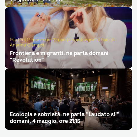
Martedì 1° marzo ore 21 con la conduzione al buio di
Arianna Ciampoli
Frontiera e migranti: ne parla domani
“Revolution”
Ecologia e sobrietà: ne parla “Laudato si’”
domani, 4 maggio, ore 21.15