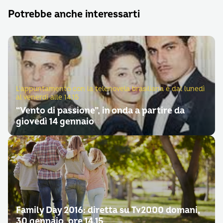
Potrebbe anche interessarti
L'appuntamento con la telenovela brasiliana è dal lunedì
al venerdì alle 14.15
“Vento di passione”, in onda a partire da
giovedì 14 gennaio
Family Day 2016: diretta su Tv2000 domani,
30 gennaio, ore 14.15