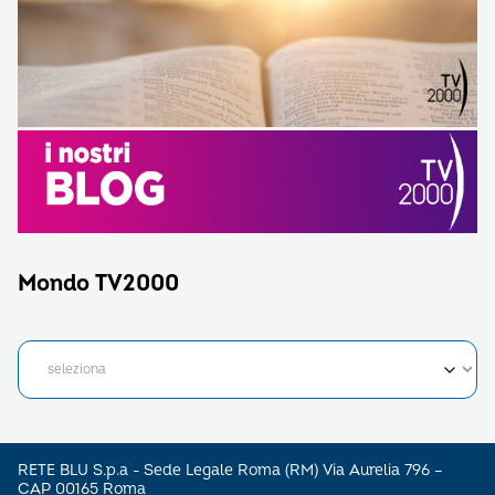
Mondo TV2000
RETE BLU S.p.a - Sede Legale Roma (RM) Via Aurelia 796 –
CAP 00165 Roma